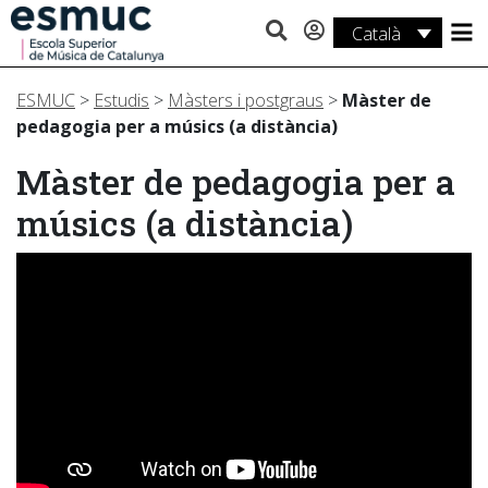
Català
Estudis
ESMUC
>
Estudis
>
Màsters i postgraus
>
Màster de
Recerca
pedagogia per a músics (a distància)
Serveis
Màster de pedagogia per a
músics (a distància)
Activitats