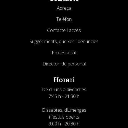
Adreça
Telèfon
Contacte i accés
Suggeriments, queixes i denúncies
Professorat
Directori de personal
Horari
De dilluns a divendres
7:45 h - 21:30 h
Dissabtes, diumenges
i festius oberts
9:00 h - 20:30 h