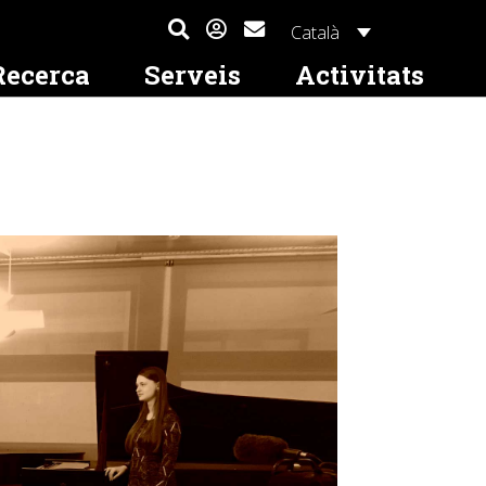
Català
Recerca
Serveis
Activitats
a formativa
Contacte i accés
Premis
Mobilitat internacional
Altres serveis
Publicacions
tinuada
cional Joan
On som? Escriu-nos
Premis a Treballs de Recerca de
L’ESMUC i projectes
Serveis a estudiants
Segell ESMUC
a Joves
Batxillerat sobre música
internacionals
nsió
Subscripció al butlletí de l’Escola
Lloguer i cessió d'espais a
Programes concerts
IN.TUNE Alliance
persones, empreses i
alls de Recerca
institucions
postària
rnades i tallers
Calendari acadèmic
Estudiar a l’ESMUC (Erasmus+)
documentació
Estudiar a l’estranger
(Erasmus+)
trals
itats
Viure a Barcelona
 i recursos
 a estudiants