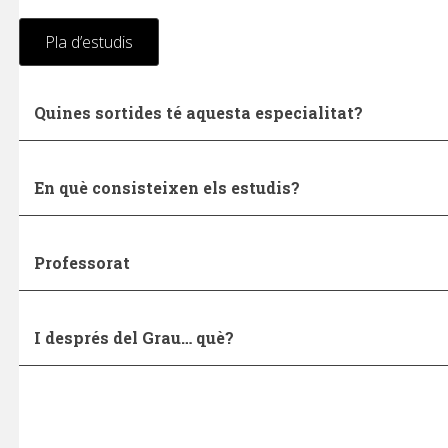
Pla d’estudis
Quines sortides té aquesta especialitat?
En què consisteixen els estudis?
Professorat
I després del Grau… què?