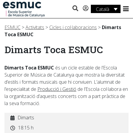
Català
Estudis
ESMUC
>
Activitats
>
Cicles i col·laboracions
>
Dimarts
Recerca
Toca ESMUC
Serveis
Dimarts Toca ESMUC
Activitats
Dimarts Toca ESMUC
és un cicle estable de l’Escola
Superior de Música de Catalunya que mostra la diversitat
d’estils i formats musicals que hi conviuen. L’alumnat de
l’especialitat de
Producció i Gestió
de l’Escola col·labora en
la organització d’aquests concerts com a part pràctica de
la seva formació.
Dimarts
18:15 h