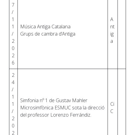
7
/
1
A
1
Música Antiga Catalana
nt
/
Grups de cambra d’Antiga
ig
2
a
0
2
6
2
4
/
1
Simfonia nº 1 de Gustav Mahler
1
Ci
Microsimfònica ESMUC sota la direcció
/
C
del professor Lorenzo Ferrándiz.
2
0
2