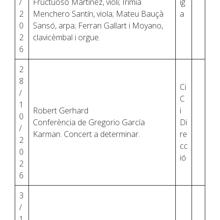
/
Fructuoso Martínez, violí; Irimia
ig
2
Menchero Santín, viola; Mateu Bauçà
a
0
Sansó, arpa; Ferran Gallart i Moyano,
2
clavicèmbal i orgue.
6
2
8
Ci
/
C
1
Robert Gerhard
i
0
Conferència de Gregorio García
Di
/
Karman. Concert a determinar.
re
2
cc
0
ió
2
6
3
/
1