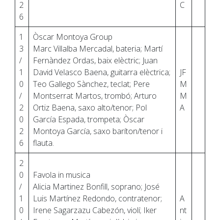
2
C
6
1
Òscar Montoya Group
3
Marc Villalba Mercadal, bateria; Martí
/
Fernàndez Ordas, baix elèctric; Juan
1
David Velasco Baena, guitarra elèctrica;
JF
0
Teo Gallego Sànchez, teclat; Pere
M
/
Montserrat Martos, trombó; Arturo
M
2
Ortiz Baena, saxo alto/tenor; Pol
A
0
García Espada, trompeta; Òscar
2
Montoya García, saxo baríton/tenor i
6
flauta.
2
0
Favola in musica
/
Alicia Martinez Bonfill, soprano; José
1
Luis Martínez Redondo, contratenor;
A
0
Irene Sagarzazu Cabezón, violí; Iker
nt