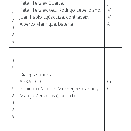
Petar Terziev Quartet
JF
1
Petar Terziev, veu; Rodrigo Lepe, piano;
M
/
Juan Pablo Egúsquiza, contrabaix;
M
2
Alberto Manrique, bateria.
A
0
2
6
1
0
/
1
Diàlegs sonors
1
ARKA DIO
Ci
/
Robindro Nikolich Mukherjee, clarinet;
C
2
Mateja Zenzerović, acordió.
0
2
6
1