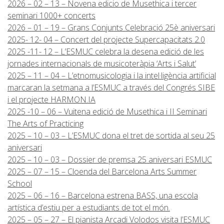
2026 – 02 – 13 – Novena edicio de Musethica i tercer
seminari 1000+ concerts
2026 – 01 – 19 – Grans Conjunts Celebració 25è aniversari
2025- 12- 04 – Concert del projecte Supercapacitats 2.0
2025 -11- 12 – L’ESMUC celebra la desena edició de les
jornades internacionals de musicoteràpia ‘Arts i Salut’
2025 – 11 – 04 – L’etnomusicologia i la intel·ligència artificial
marcaran la setmana a l’ESMUC a través del Congrés SIBE
i el projecte HARMON.IA
2025 -10 – 06 – Vuitena edició de Musethica i II Seminari
The Arts of Practicing
2025 – 10 – 03 – L’ESMUC dona el tret de sortida al seu 25
aniversari
2025 – 10 – 03 – Dossier de premsa 25 aniversari ESMUC
2025 – 07 – 15 – Cloenda del Barcelona Arts Summer
School
2025 – 06 – 16 – Barcelona estrena BASS, una escola
artística d’estiu per a estudiants de tot el món.
2025 – 05 – 27 – El pianista Arcadi Volodos visita l’ESMUC