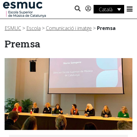
Català
Estudis
ESMUC
>
Escola
>
Comunicació i imatge
>
Premsa
Recerca
Premsa
Serveis
Activitats