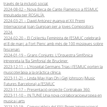
través de la inclusió social.
2024-08-02 – Nova Beca de Cante Flamenco a l’ESMUC
impulsada per ROSALÍA.
2024-03-21 – David Antúnez guanya el XII Premi
Internacional Joan Guinjoan per a Joves Compositors
2024.
2024-02-20 – El Col·lectiu Feminista de l’ESMUC celebrarà
el 8 de març a Fort Pienc amb més de 100 músiques sobre
l’escenari.
2024-01-19 – Grans Conjunts: L’Orquestra Simfònica
intrepreta la ‘8a Simfonia’ de Bruckner.
2023-12-11 – L’Hospital Germans Trias i l’ESMUC porten la
musicoteràpia a la pràctica clínica.
2023-11-21 – Linda May Han Oh i Gigi Johnson (Music
Futures Barcelona) a l’ESMUC
2023-11-17 – Presentació projecte Contrabaix 360.
2023-11-10 – IN.TUNE Una nova col·laboracioeuropea en
musica i arts
2023-10-19 – Convocatòria del XXII Premi Internacional