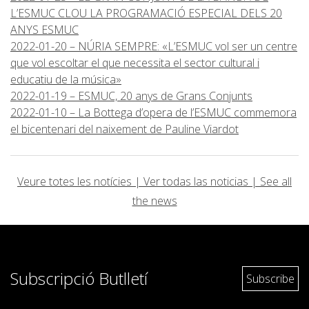
L’ESMUC CLOU LA PROGRAMACIÓ ESPECIAL DELS 20
ANYS ESMUC
2022-01-20 – NÚRIA SEMPRE: «L’ESMUC vol ser un centre
que vol escoltar el que necessita el sector cultural i
educatiu de la música»
2022-01-19 – ESMUC, 20 anys de Grans Conjunts
2022-01-10 – La Bottega d’opera de l’ESMUC commemora
el bicentenari del naixement de Pauline Viardot
Veure totes les notícies | Ver todas las noticias | See all
the news
Subscripció Butlletí