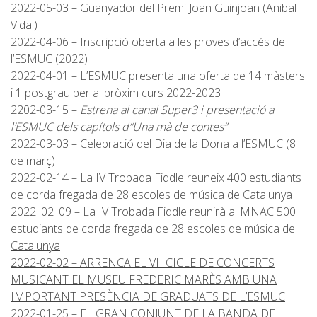
2022-05-03 – Guanyador del Premi Joan Guinjoan (Anibal
Vidal)
2022-04-06 – Inscripció oberta a les proves d’accés de
l’ESMUC (2022)
2022-04-01 – L’ESMUC presenta una oferta de 14 màsters
i 1 postgrau per al pròxim curs 2022-2023
2202-03-15 –
Estrena al canal Super3 i presentació a
l’ESMUC dels capítols d“Una mà de contes”
2022-03-03 – Celebració del Dia de la Dona a l’ESMUC (8
de març)
2022-02-14 – La IV Trobada Fiddle reuneix 400 estudiants
de corda fregada de 28 escoles de música de Catalunya
2022_02_09 – La IV Trobada Fiddle reunirà al MNAC 500
estudiants de corda fregada de 28 escoles de música de
Catalunya
2022-02-02 – ARRENCA EL VII CICLE DE CONCERTS
MUSICANT EL MUSEU FREDERIC MARÈS AMB UNA
IMPORTANT PRESÈNCIA DE GRADUATS DE L’ESMUC
2022-01-25 – EL GRAN CONJUNT DE LA BANDA DE