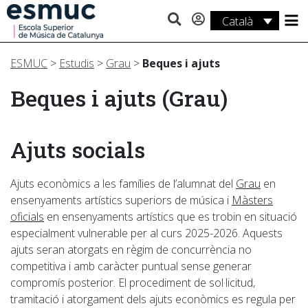
Català
Estudis
ESMUC
>
Estudis
>
Grau
>
Beques i ajuts
Recerca
Beques i ajuts (Grau)
Serveis
Activitats
Ajuts socials
Ajuts econòmics a les famílies de l’alumnat del
Grau
en
ensenyaments artístics superiors de música i
Màsters
oficials
en ensenyaments artístics que es trobin en situació
especialment vulnerable per al curs 2025-2026. Aquests
ajuts seran atorgats en règim de concurrència no
competitiva i amb caràcter puntual sense generar
compromís posterior. El procediment de sol·licitud,
tramitació i atorgament dels ajuts econòmics es regula per