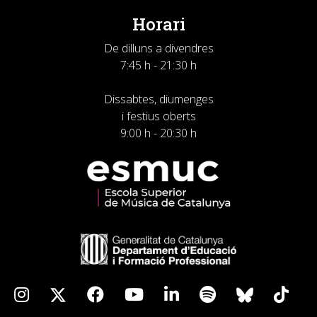
Horari
De dilluns a divendres
7:45 h - 21:30 h
Dissabtes, diumenges
i festius oberts
9:00 h - 20:30 h