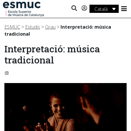
Català
Estudis
ESMUC
>
Estudis
>
Grau
>
Interpretació: música
Recerca
tradicional
Serveis
Interpretació: música
tradicional
Activitats
Instagram