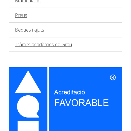
Matriculació
Preus
Beques i ajuts
Tràmits acadèmics de Grau