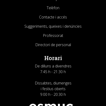
Telèfon
Contacte i accés
Suggeriments, queixes i denúncies
Professorat
Directori de personal
Horari
De dilluns a divendres
7:45 h - 21:30 h
Dissabtes, diumenges
i festius oberts
9:00 h - 20:30 h