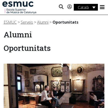
Català
Estudis
ESMUC
>
Serveis
>
Alumni
>
Oportunitats
Recerca
Alumni
Serveis
Oportunitats
Activitats