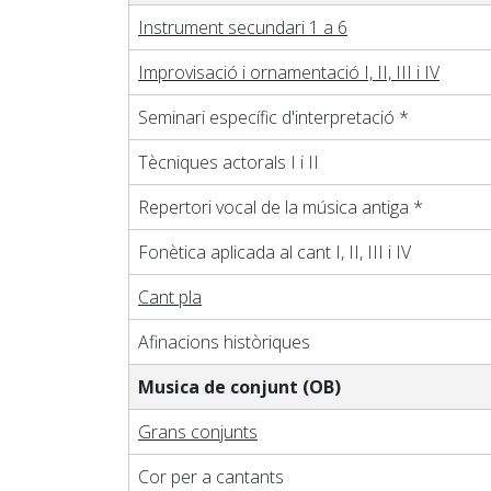
Instrument secundari 1 a 6
Improvisació i ornamentació I, II, III i IV
Seminari específic d'interpretació *
Tècniques actorals I i II
Repertori vocal de la música antiga *
Fonètica aplicada al cant I, II, III i IV
Cant pla
Afinacions històriques
Musica de conjunt (OB)
Grans conjunts
Cor per a cantants