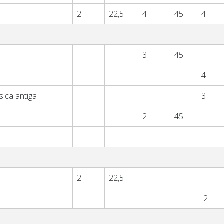
2
22,5
4
45
4
3
45
4
sica antiga
3
2
45
2
22,5
2