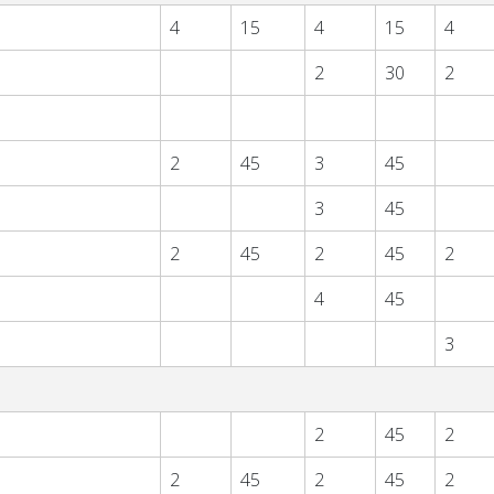
4
15
4
15
4
2
30
2
2
45
3
45
3
45
2
45
2
45
2
4
45
3
2
45
2
2
45
2
45
2