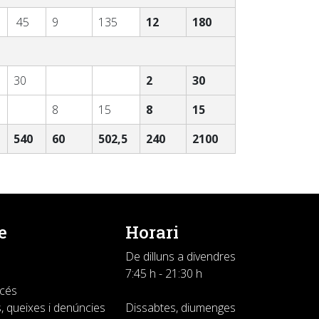
45
9
135
12
180
30
2
30
8
15
8
15
540
60
502,5
240
2100
e
Horari
De dilluns a divendres
7:45 h - 21:30 h
ccés
, queixes i denúncies
Dissabtes, diumenges