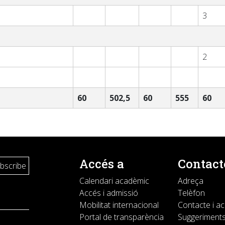
3
2
60
502,5
60
555
60
Accés a
Contact
Calendari acadèmic
Adreça
Accés i admissió
Telèfon
Mobilitat internacional
Contacte i a
Portal de transparència
Suggeriments