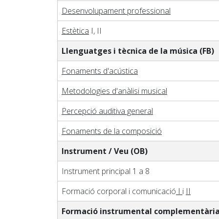
Desenvolupament professional
Pedagogia
Estètica
I, II
Producció i gestió
Sonologia
Llenguatges i tècnica de la música (FB)
Música i Matemàtiques
Fonaments d'acústica
Música i Educació primària
Metodologies d'anàlisi musical
Percepció auditiva general
Fonaments de la composició
Instrument / Veu (OB)
Instrument principal 1 a 8
Formació corporal i comunicació
I
i
II
Formació instrumental complementària