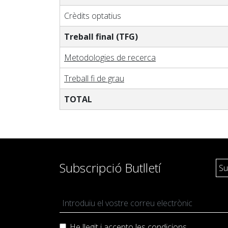
Crèdits optatius
Treball final (TFG)
Metodologies de recerca
Treball fi de grau
TOTAL
Subscripció Butlletí
He llegit i accepto les
condicions