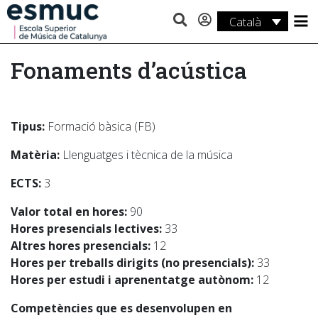
Català
Estudis
Fonaments d’acústica
Recerca
Serveis
Tipus:
Formació bàsica (FB)
Activitats
Matèria:
Llenguatges i tècnica de la música
ECTS:
3
Valor total en hores:
90
Hores presencials lectives:
33
Altres hores presencials:
12
Hores per treballs dirigits (no presencials):
33
Hores per estudi i aprenentatge autònom:
12
Competències que es desenvolupen en