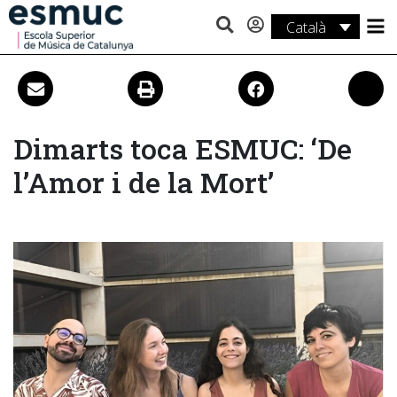
Català
Estudis
Recerca
Serveis
Dimarts toca ESMUC: ‘De
l’Amor i de la Mort’
Activitats