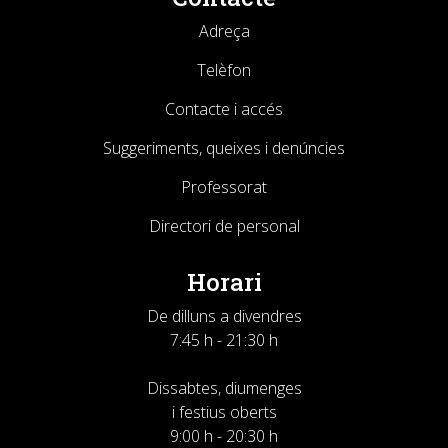
Adreça
Telèfon
Contacte i accés
Suggeriments, queixes i denúncies
Professorat
Directori de personal
Horari
De dilluns a divendres
7:45 h - 21:30 h
Dissabtes, diumenges
i festius oberts
9:00 h - 20:30 h