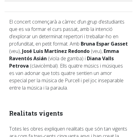
El concert començarà a càrrec d’un grup d’estudiants
que es va formar el curs passat, amb la intenció
d’explorar un determinat repertori i treballar-ho en
profunditat, en petit format. Amb
Bruna Espar Gasset
(veu),
José Luis Martínez Redondo
(veu),
Emma
Raventós Asián
(viola de gamba) i
Diana Valls
Petrova
(clavicèmbal). Ells quatre músics i músiques
es van adonar que tots quatre sentien un amor
especial per la música de Purcell i pel joc inseparable
entre la música i la paraula.
Realitats vigents
Totes les obres expliquen realitats que són tan vigents
ara com fa tres-cents cinquanta anys i han creat la