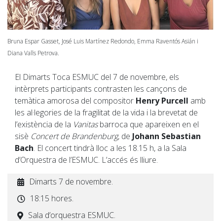
Bruna Espar Gasset, José Luis Martínez Redondo, Emma Raventós Asián i
Diana Valls Petrova.
El Dimarts Toca ESMUC del 7 de novembre, els
intèrprets participants contrasten les cançons de
temàtica amorosa del compositor
Henry Purcell
amb
les al·legories de la fragilitat de la vida i la brevetat de
l’existència de la
Vanitas
barroca que apareixen en el
sisè
Concert de Brandenburg
, de
Johann Sebastian
Bach
. El concert tindrà lloc a les 18.15 h, a la Sala
d’Orquestra de l’ESMUC. L’accés és lliure.
Dimarts 7 de novembre.
18:15 hores.
Sala d’orquestra ESMUC.