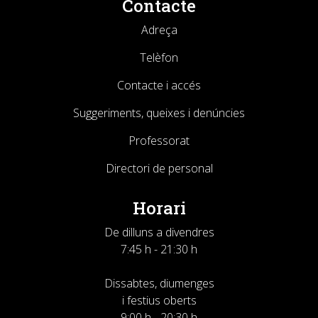
Contacte
Adreça
Telèfon
Contacte i accés
Suggeriments, queixes i denúncies
Professorat
Directori de personal
Horari
De dilluns a divendres
7:45 h - 21:30 h
Dissabtes, diumenges
i festius oberts
9:00 h - 20:30 h