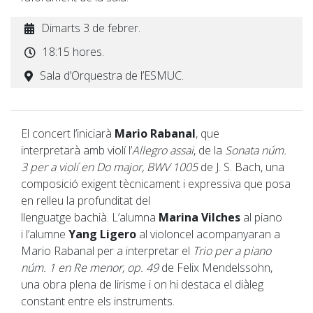
Dimarts 3 de febrer.
18:15 hores.
Sala d’Orquestra de l’ESMUC.
El concert l’iniciarà
Mario Rabanal
, que
interpretarà amb violí l’
Allegro assai
, de la
Sonata núm.
3 per a violí en Do major, BWV 1005
de J. S. Bach, una
composició exigent tècnicament i expressiva que posa
en relleu la profunditat del
llenguatge bachià. L’alumna
Marina Vilches
al piano
i l’alumne
Yang Ligero
al violoncel acompanyaran a
Mario Rabanal per a interpretar el
Trio per a piano
núm. 1 en Re menor, op. 49
de Felix Mendelssohn,
una obra plena de lirisme i on hi destaca el diàleg
constant entre els instruments.