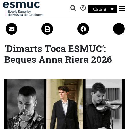
Català
Estudis
Recerca
Serveis
‘
Dimarts Toca ESMUC’:
Beques Anna Riera 2026
Activitats