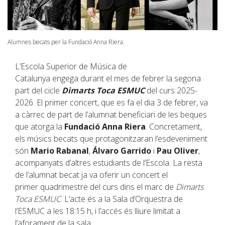
Alumnes becats per la Fundació Anna Riera.
L’Escola Superior de Música de
Catalunya engega durant el mes de febrer la segona
part del cicle
Dimarts Toca ESMUC
del curs 2025-
2026. El primer concert, que es fa el dia 3 de febrer, va
a càrrec de part de l’alumnat beneficiari de les beques
que atorga la
Fundació Anna Riera
. Concretament,
els músics becats que protagonitzaran l’esdeveniment
són
Mario Rabanal
,
Álvaro Garrido
i
Pau Oliver
,
acompanyats d’altres estudiants de l’Escola. La resta
de l’alumnat becat ja va oferir un concert el
primer quadrimestre del curs dins el marc de
Dimarts
Toca ESMUC
. L’acte és a la Sala d’Orquestra de
l’ESMUC a les 18:15 h, i l’accés és lliure limitat a
l’aforament de la sala.