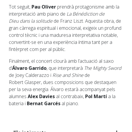
Tot seguit,
Pau Oliver
prendrà protagonisme amb la
interpretació amb piano de
La Bénédiction de
Dieu dans la solitude
de Franz Liszt. Aquesta obra, de
gran càrrega espiritual i emocional, exigeix un profund
control tècnic i una maduresa interpretativa notable,
convertint-se en una experiència íntima tant per a
l’intèrpret com per al públic.
Finalment, el concert clourà amb l’actuació al saxo
d’
Álvaro Garrido
, que interpretarà
The Mighty Sword
de Joey Calderazzo i
Rise and Shine
de
Robert Glasper, dues composicions que destaquen
per la seva energia. Álvaro estarà acompanyat pels
alumnes
Alex Davies
al contrabaix,
Pol Martí
a la
bateria i
Bernat Garcés
al piano.