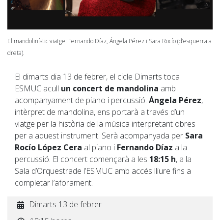
El mandolinístic viatge: Fernando Díaz, Ángela Pérez i Sara Rocío (d’esquerra a
dreta).
El dimarts dia 13 de febrer, el cicle Dimarts toca
ESMUC acull
un concert de mandolina
amb
acompanyament de piano i percussió.
Ángela Pérez
,
intèrpret de mandolina, ens portarà a través d’un
viatge per la història de la música interpretant obres
per a aquest instrument. Serà acompanyada per
Sara
Rocío López Cera
al piano i
Fernando Díaz
a la
percussió. El concert començarà a les
18:15 h
, a la
Sala d’Orquestrade l’ESMUC amb accés lliure fins a
completar l’aforament.
Dimarts 13 de febrer