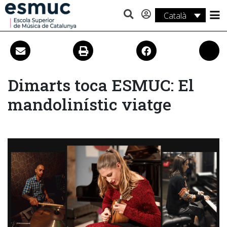
Català
Estudis
Recerca
Serveis
Dimarts toca ESMUC: El
mandolinístic viatge
Activitats