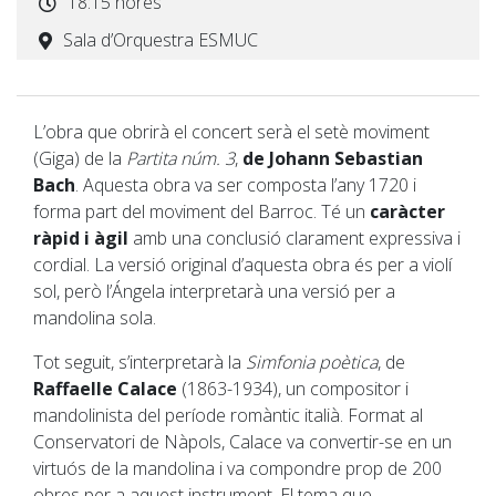
18:15 hores
Sala d’Orquestra ESMUC
L’obra que obrirà el concert serà el setè moviment
(Giga) de la
Partita núm. 3
,
de Johann Sebastian
Bach
. Aquesta obra va ser composta l’any 1720 i
forma part del moviment del Barroc. Té un
caràcter
ràpid i àgil
amb una conclusió clarament expressiva i
cordial. La versió original d’aquesta obra és per a violí
sol, però l’Ángela interpretarà una versió per a
mandolina sola.
Tot seguit, s’interpretarà la
Simfonia poètica
,
de
Raffaelle Calace
(1863-1934), un compositor i
mandolinista del període romàntic italià. Format al
Conservatori de Nàpols, Calace va convertir-se en un
virtuós de la mandolina i va compondre prop de 200
obres per a aquest instrument. El tema que