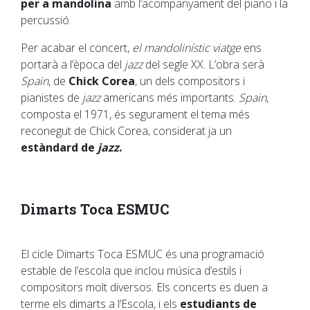
per a mandolina
amb l’acompanyament del piano i la
percussió.
Per acabar el concert,
el mandolinístic viatge
ens
portarà a l’època del
jazz
del segle XX. L’obra serà
Spain
, de
Chick Corea
, un dels compositors i
pianistes de
jazz
americans més importants.
Spain
,
composta el 1971, és segurament el tema més
reconegut de Chick Corea, considerat ja un
estàndard de
jazz
.
Dimarts Toca ESMUC
El cicle Dimarts Toca ESMUC és una programació
estable de l’escola que inclou música d’estils i
compositors molt diversos. Els concerts es duen a
terme els dimarts a l’Escola, i els
estudiants de