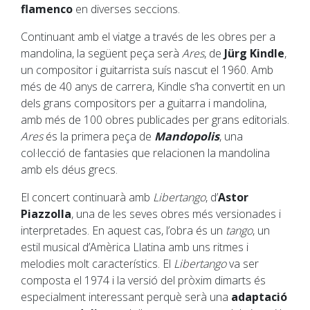
flamenco
en diverses seccions.
Continuant amb el viatge a través de les obres per a
mandolina, la següent peça serà
Ares
,
de
Jürg Kindle
,
un compositor i guitarrista suís nascut el 1960. Amb
més de 40 anys de carrera, Kindle s’ha convertit en un
dels grans compositors per a guitarra i mandolina,
amb més de 100 obres publicades per grans editorials.
Ares
és la primera peça de
Mandopolis
, una
col·lecció de fantasies que relacionen la mandolina
amb els déus grecs.
El concert continuarà amb
Libertango
, d’
Astor
Piazzolla
, una de les seves obres més versionades i
interpretades. En aquest cas, l’obra és un
tango
, un
estil musical d’Amèrica Llatina amb uns ritmes i
melodies molt característics. El
Libertango
va ser
composta el 1974 i la versió del pròxim dimarts és
especialment interessant perquè serà una
adaptació