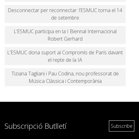
Desconnectar per reconnectar: l’ESMUC torna el 14
de setembre
L’ESMUC participa en la I Biennal Internacional
Robert Gerhard
L’ESMUC dona suport al Compromís de París davant
el repte de la IA
Tiziana Tagliani i Pau Codina, nou professorat de
Música Clàssica i Contemporània
Subscripció Butlletí