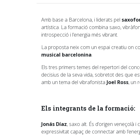
Amb base a Barcelona, i liderats pel
saxofo
artística. La formació combina saxo, vibràfon,
introspecció i l’energia més vibrant.
La proposta neix com un espai creatiu on conv
musical barcelonina
.
Els tres primers temes del repertori del con
decisius de la seva vida, sobretot des que e
amb un tema del vibrafonista
Joel Ross
, un 
Els integrants de la formació:
Jonás Díaz
, saxo alt. És d’origen veneçolà i
expressivitat capaç de connectar amb l’energi