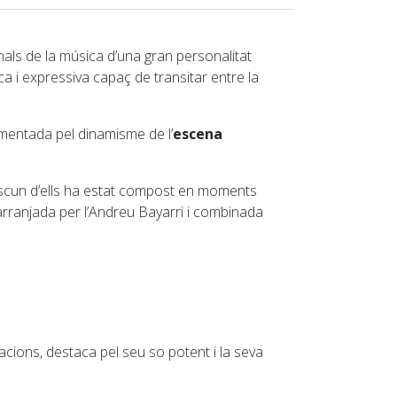
als de la música d’una gran personalitat
ca i expressiva capaç de transitar entre la
imentada pel dinamisme de l’
escena
adascun d’ells ha estat compost en moments
arranjada per l’Andreu Bayarri i combinada
macions, destaca pel seu so potent i la seva