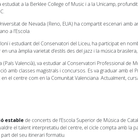
a estudiat a la Berklee College of Music i a la Unicamp, profunditza
C.
niversitat de Nevada (Reno, EUA) ha compartit escenari amb art
ano a l’Escola.
loní i estudiant del Conservatori del Liceu, ha participat en nomb
ar en una àmplia varietat d’estils des del jazz i la música brasilera
a (País Valencià), va estudiar al Conservatori Professional de 
ió amb classes magistrals i concursos. Es va graduar amb el P
 en el centre com en la Comunitat Valenciana. Actualment, cursa
ó estable
de concerts de l’Escola Superior de Música de Catal
ldre el talent interpretatiu del centre, el cicle compta amb la par
 part del seu itinerari formatiu.