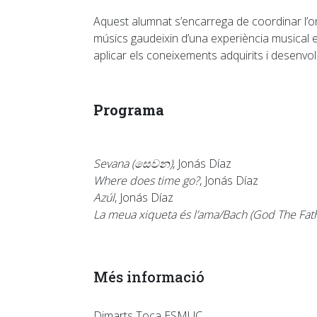
Aquest alumnat s’encarrega de coordinar l’or
músics gaudeixin d’una experiència musical e
aplicar els coneixements adquirits i desenv
Programa
Sevana (සෙවන)
, Jonás Díaz
Where does time go?
, Jonás Díaz
Azúl
, Jonás Díaz
La meua xiqueta és l’ama/Bach (God The Fathe
Més informació
Dimarts Toca ESMUC