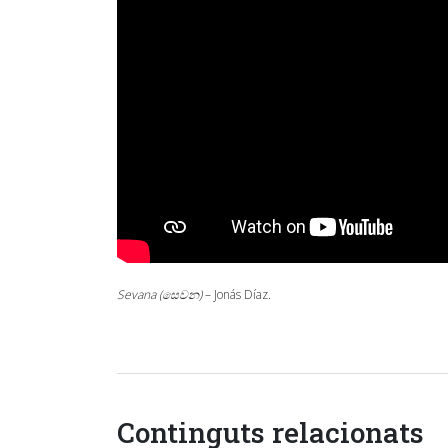
Sevana (සෙවන)
– Jonás Díaz.
Continguts relacionats