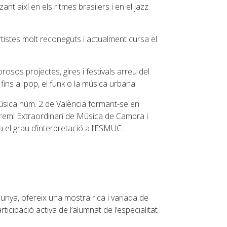
nt així en els ritmes brasilers i en el jazz.
istes molt reconeguts i actualment cursa el
rosos projectes, gires i festivals arreu del
, fins al pop, el funk o la música urbana.
Música núm. 2 de València formant-se en
remi Extraordinari de Música de Cambra i
 el grau d’interpretació a l’ESMUC.
unya, ofereix una mostra rica i variada de
ticipació activa de l’alumnat de l’especialitat