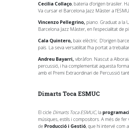
Cecilia Collaço
, bateria d’origen brasiler. H
Va cursar el Barcelona Jazz Màster a l’ESMU
Vincenzo Pellegrino,
piano. Graduat a la U
Barcelona Jazz Màster, en l’especialitat de pi
Cala Quintero,
baix elèctric. D’origen barce
país. La seva versatilitat l’ha portat a treball
Andreu Bayarri,
vibràfon. Nascut a Alborai
percussió, i ha complementat aquesta formac
amb el Premi Extraordinari de Percussió tant
Dimarts Toca ESMUC
El cicle
Dimarts Toca ESMUC
, la
programaci
músiques, estils i compositors. A més de fer va
de
Producció i Gestió
, que hi intervé com a