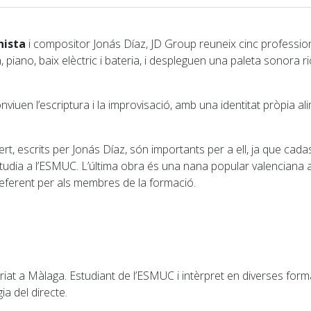
nista
i compositor Jonás Díaz, JD Group reuneix cinc profession
 piano, baix elèctric i bateria, i despleguen una paleta sonora ri
iuen l’escriptura i la improvisació, amb una identitat pròpia al
cert, escrits per Jonás Díaz, són importants per a ell, ja que c
studia a l’ESMUC. L’última obra és una nana popular valenciana 
referent per als membres de la formació.
 criat a Màlaga. Estudiant de l’ESMUC i intèrpret en diverses for
a del directe.