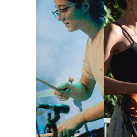
Pedagogia
Producció i gestió
Sonologia
Música i Matemàtiques
Música i Educació primària