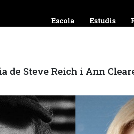
Escola
Estudis
ràmits
suals
acions
ió i imatge
Grups de recerca
Màsters i postgraus
Parc d'instruments
Altres activitats
Transparència
Altra ofert
Alumni
Premis
normatiu
als
HERIMUS: Patrimoni Musical i
Oferta formativa
Coneix-nos
Congressos, jornades i tallers
Presentació
Formació con
Coneix-nos
Premi Interna
Pràctiques Interculturals
Guinjoan per 
Compositors
rporativa (logo)
Requisits
Catàleg
Classes magistrals
Planificació i qualitat
Cursos d’exte
Avantatges
MuHe: Musica i Salut
Premis a Treb
C
MUC
Preinscripció i matrícula
Préstec, cessió i lloguer
Informació econòmica i pressu
Congressos, jo
Oportunitats
 de Steve Reich i Ann Cleare
de Batxillerat
s
MuPIC: Música, Performance, Identitats
i Cos
am
Beques i ajuts
Manteniment i conservació
Informació de personal
Escola d’estiu
Certificats i 
acadèmica
s proves
Informació d’interès
Equitat, Diversitat i Inclusió
Classes magis
g
Empreses i ent
Pla d’acció tutorial
Preus públics
ESMUC Júnior
Tràmits acadèmics
Arxiu de convenis
Curs de català
lingüístics per