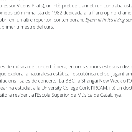
rofessor
Vicens Prats
), un intèrpret de clarinet i un contrabaixi
omposició minimalista de 1982 dedicada a la filantrop nord-amer
obrirem un altre repertori contemporani:
Eyam III (if it’s living
primer trimestre del curs.
ees de música de concert, òpera, entorns sonors estesos i disseny
explora la naturalesa estàtica i escultòrica del so, jugant amb e
titucions i sales de concerts. La BBC, la Shangai New Week o l’
r ha estudiat a la University College Cork, l’IRCAM, i té un doc
sitora resident a l’Escola Superior de Música de Catalunya.