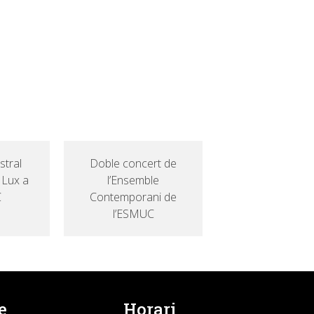
stral
Doble concert de
 Lux a
l’Ensemble
C
Contemporani de
l’ESMUC
e
Horari