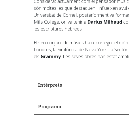
Considerat actualment com el pensador musical 
són moltes les que destaquen i influeixen avui
Universitat de Cornell, posteriorment va formar
Mills College, on va tenir a
Darius Milhaud
com
les escriptures hebrees.
El seu conjunt de músics ha recorregut el món
Londres, la Simfònica de Nova York i la Simfò
els
Grammy
. Les seves obres han estat àmplia
Intèrprets
Programa