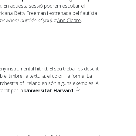
sta. En aquesta sessió podrem escoltar el
icana Betty Freeman i estrenada pel flautista
 somewhere outside of you)
, d’
Ann Cleare
,
 instrumental híbrid. El seu treball és descrit
l timbre, la textura, el color i la forma. La
Orchestra of Ireland en són alguns exemples. A
torat per la
Universitat Harvard
. És