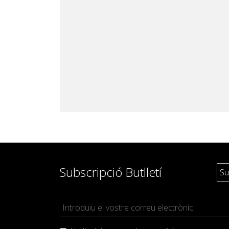
Pedagogia
Producció i gestió
Sonologia
Música i Matemàtiques
Música i Educació primària
Subscripció Butlletí