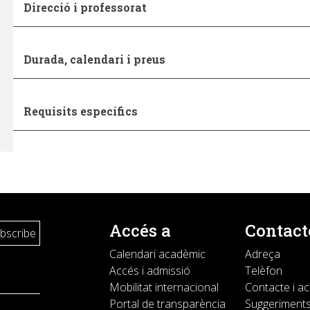
Direcció i professorat
Durada, calendari i preus
Requisits específics
Accés a
Contact
Calendari acadèmic
Adreça
Accés i admissió
Telèfon
Mobilitat internacional
Contacte i a
Portal de transparència
Suggeriments