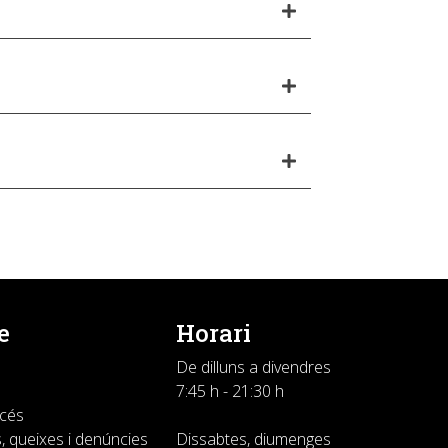
e
Horari
De dilluns a divendres
7:45 h - 21:30 h
ccés
, queixes i denúncies
Dissabtes, diumenges