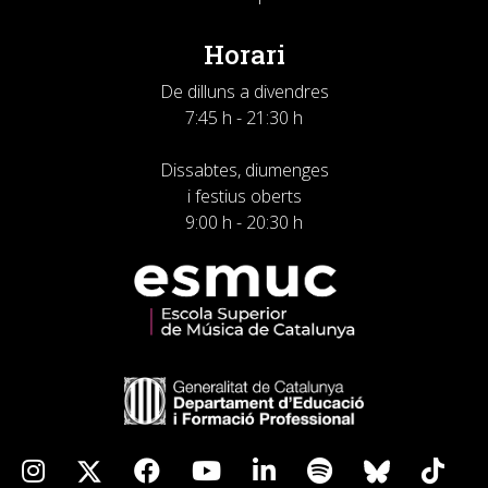
Horari
De dilluns a divendres
7:45 h - 21:30 h
Dissabtes, diumenges
i festius oberts
9:00 h - 20:30 h