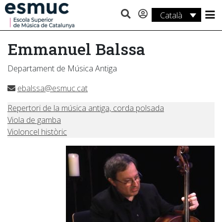
Català
Estudis
Emmanuel Balssa
Recerca
Departament de Música Antiga
Serveis
ebalssa@esmuc.cat
Activitats
Repertori de la música antiga, corda polsada
Viola de gamba
Violoncel històric