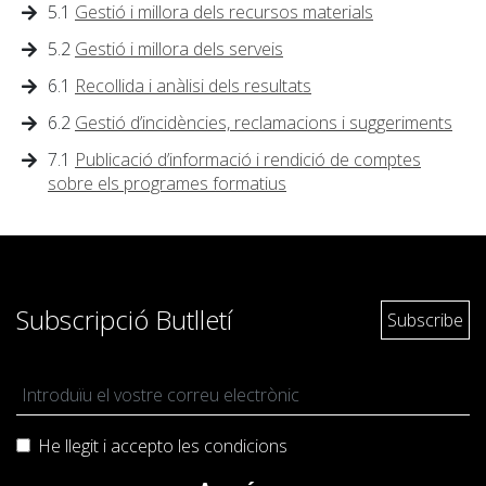
5.1
Gestió i millora dels recursos materials
5.2
Gestió i millora dels serveis
6.1
Recollida i anàlisi dels resultats
6.2
Gestió d’incidències, reclamacions i suggeriments
7.1
Publicació d’informació i rendició de comptes
sobre els programes formatius
Subscripció Butlletí
He llegit i accepto les
condicions