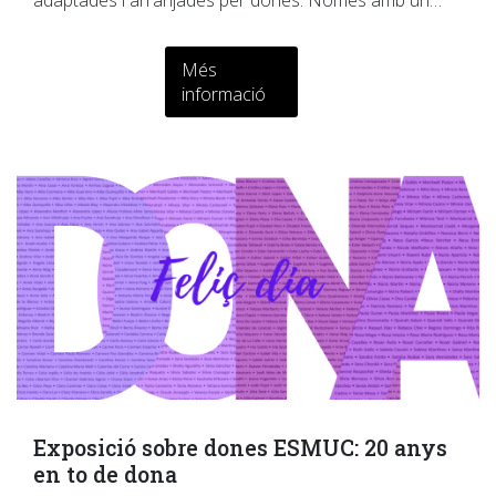
adaptades i arranjades per dones. Només amb un…
Més
informació
Exposició sobre dones ESMUC: 20 anys
en to de dona