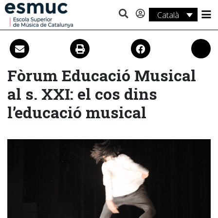
Català
Estudis
Recerca
Fòrum Educació Musical
Serveis
al s. XXI: el cos dins
Activitats
l’educació musical