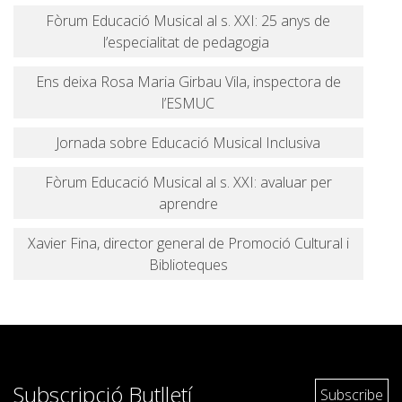
Fòrum Educació Musical al s. XXI: 25 anys de
l’especialitat de pedagogia
Ens deixa Rosa Maria Girbau Vila, inspectora de
l’ESMUC
Jornada sobre Educació Musical Inclusiva
Fòrum Educació Musical al s. XXI: avaluar per
aprendre
Xavier Fina, director general de Promoció Cultural i
Biblioteques
Subscripció Butlletí