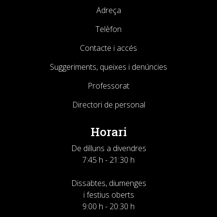
Adreça
Telèfon
Contacte i accés
Suggeriments, queixes i denúncies
Professorat
Directori de personal
Horari
De dilluns a divendres
7:45 h - 21:30 h
Dissabtes, diumenges
i festius oberts
9:00 h - 20:30 h