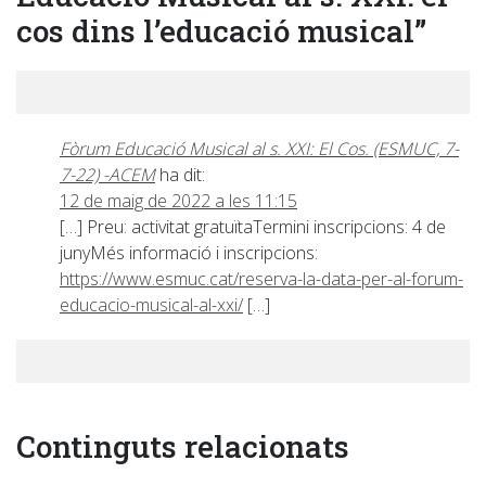
cos dins l’educació musical”
Fòrum Educació Musical al s. XXI: El Cos. (ESMUC, 7-
7-22) -ACEM
ha dit:
12 de maig de 2022 a les 11:15
[…] Preu: activitat gratuïtaTermini inscripcions: 4 de
junyMés informació i inscripcions:
https://www.esmuc.cat/reserva-la-data-per-al-forum-
educacio-musical-al-xxi/
[…]
Continguts relacionats