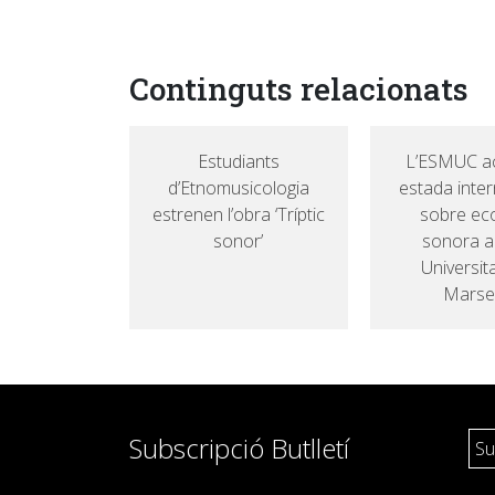
Continguts relacionats
Estudiants
L’ESMUC ac
d’Etnomusicologia
estada inter
estrenen l’obra ‘Tríptic
sobre ec
sonor’
sonora a
Universita
Marsei
Subscripció Butlletí