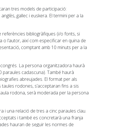
taran tres models de participació:
nglès, gallec i euskera. El termini per a la
eferències bibliogràfiques (i/o fonts, si
a o l’autor, així com especificar en quina de
esentació, comptant amb 10 minuts per a la
al congrés. La persona organitzadora haurà
-300 paraules cadascuna). També haurà
biografies abreujades. El format per als
s taules rodones, s’acceptaran fins a sis
de taula rodona, serà moderada per la persona
 i una relació de tres a cinc paraules clau.
acceptats i també es concretarà una franja
tades hauran de seguir les normes de