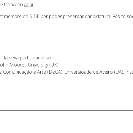
que trobaran
aquí
.
ent membre de SIBE per poder presentar candidatura. Fes-te so
t la seva participació són:
John Moores University (UK).
Comunicação e Arte (DeCA), Universidade de Aveiro (UA), Inst