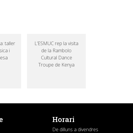
: taller
L’ESMUC rep la visita
ica i
de la Rambolo
nesa
Cultural Dance
Troupe de Kenya
e
Horari
De dilluns a divendres