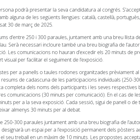
persona podrà presentar la seva candidatura al congrés. S’accep
mb alguna de les següents llengües: català, castellà, portuguès, a
assat 30 de març de 2025.
s d’entre 250 i 300 paraules, juntament amb una breu llista de r
clau. Serà necessari incloure també una breu biografia de l’autor
ió. Les comunicacions no hauran d’excedir els 20 minuts de pr
 visual per facilitar el seguiment de l’exposició.
ostes per a panells o taules rodones organitzades prèviament 
els resums de cadascuna de les participacions individuals (250
ista completa dels noms dels participants i les seves respectives 
 tres comunicacions (30 minuts per comunicació). En el cas de le
 minuts per a la seva exposició. Cada sessió, sigui de panell o 
deixar almenys 30 minuts per al debat.
e 250-300 paraules juntament amb una breu biografia de l’autora
es designarà un espai per a l’exposició permanent dels pòsters 
 el seu treball en un màxim de 10 minuts. Les propostes accep