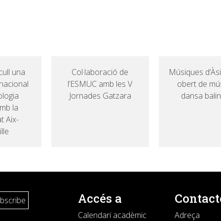
ull una
Col·laboració de
Músiques d’Àsia
nacional
l’ESMUC amb les V
obert de mús
ologia
Jornades Gatzara
dansa bali
mb la
t Aix-
lle
Accés a
Contact
Calendari acadèmic
Adreça