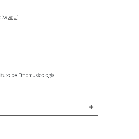
ci/a
aquí
.
ituto de Etnomusicologia.