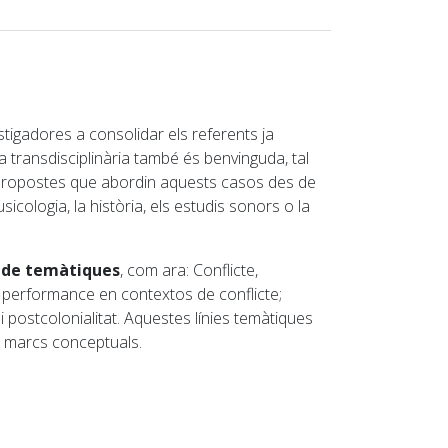
estigadores a consolidar els referents ja
a transdisciplinària també és benvinguda, tal
s propostes que abordin aquests casos des de
usicologia, la història, els estudis sonors o la
l de temàtiques
, com ara: Conflicte,
ó i performance en contextos de conflicte;
ts i postcolonialitat. Aquestes línies temàtiques
s marcs conceptuals.