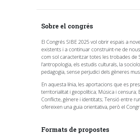
Sobre el congrés
El Congrés SIBE 2025 vol obrir espais a noves 
existents i a continuar construint-ne de nous,
com sol caracteritzar totes les trobades de
l’antropologia, els estudis culturals, la sociol
pedagogia, sense perjudici dels gèneres musica
En aquesta línia, les aportacions que es pr
territorialitat i geopolítica; Música i censur
Conflicte, gènere i identitats; Tensió entre rura
ofereixen una guia orientativa, però el Con
Formats de propostes