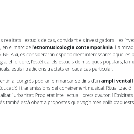
realitats i estudis de cas, convidant els investigadors i les inv
 en el marc de l’
etnomusicologia contemporània
. La mirad
 SIBE. Així, es consideraran especialment interessants aquelle
ogia, el folklore, l’estètica, els estudis de músiques populars, la m
ls, estils i tradicions tractats en cada cas particular.
esentin al congrés podran emmarcar-se dins d’un
ampli vental
a; Educació i transmissions del coneixement musical; Ritualitzaci
litat i urbanitat; Propietat intel·lectual i drets d’autor; i Etnicita
grés també està obert a propostes que vagin més enllà d’aquest