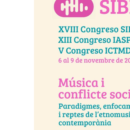
Pedagogia
Producció i gestió
Sonologia
Música i Matemàtiques
Música i Educació primària