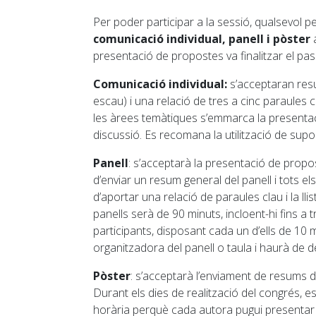
Per poder participar a la sessió, qualsevol 
comunicació individual, panell i pòster
a
presentació de propostes va finalitzar el p
Comunicació individual:
s’acceptaran resum
escau) i una relació de tres a cinc paraules 
les àrees temàtiques s’emmarca la presentac
discussió. Es recomana la utilització de suport
Panell
: s’acceptarà la presentació de prop
d’enviar un resum general del panell i tots 
d’aportar una relació de paraules clau i la ll
panells serà de 90 minuts, incloent-hi fins a
participants, disposant cada un d’ells de 10
organitzadora del panell o taula i haurà de 
Pòster
: s’acceptarà l’enviament de resums d
Durant els dies de realització del congrés, 
horària perquè cada autora pugui presentar