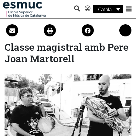
Català
Estudis
Recerca
Classe magistral amb Pere
Serveis
Joan Martorell
Activitats