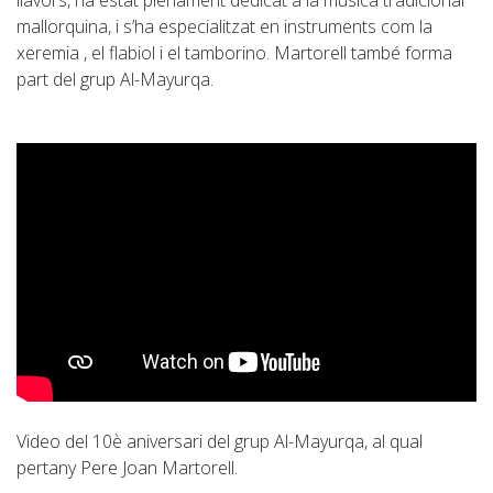
llavors, ha estat plenament dedicat a la música tradicional
mallorquina, i s’ha especialitzat en instruments com la
xeremia , el flabiol i el tamborino. Martorell també forma
part del grup Al-Mayurqa.
Video del 10è aniversari del grup Al-Mayurqa, al qual
pertany Pere Joan Martorell.