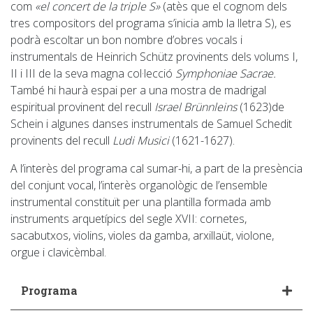
com
«el concert de la triple S»
(atès que el cognom dels
tres compositors del programa s’inicia amb la lletra S), es
podrà escoltar un bon nombre d’obres vocals i
instrumentals de Heinrich Schütz provinents dels volums I,
II i III de la seva magna col·lecció
Symphoniae Sacrae.
També hi haurà espai per a una mostra de madrigal
espiritual provinent del recull
Israel Brünnleins
(1623)de
Schein i algunes danses instrumentals de Samuel Schedit
provinents del recull
Ludi Musici
(1621-1627).
A l’interès del programa cal sumar-hi, a part de la presència
del conjunt vocal, l’interès organològic de l’ensemble
instrumental constituït per una plantilla formada amb
instruments arquetípics del segle XVII: cornetes,
sacabutxos, violins, violes da gamba, arxillaüt, violone,
orgue i clavicèmbal.
Programa