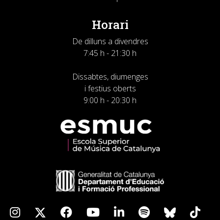
Horari
De dilluns a divendres
7:45 h - 21:30 h
Dissabtes, diumenges
i festius oberts
9:00 h - 20:30 h