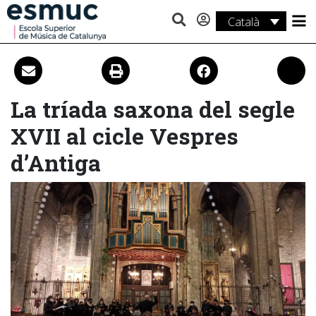
Català
Estudis
Recerca
La tríada saxona del segle
Serveis
XVII al cicle Vespres
Activitats
d’Antiga