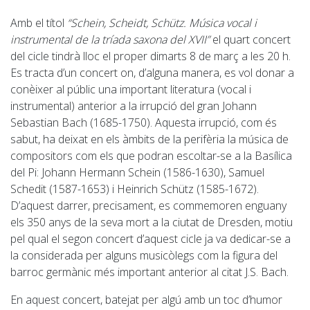
Amb el títol
“Schein, Scheidt, Schütz. Música vocal i
instrumental de la tríada saxona del XVII”
el quart concert
del cicle tindrà lloc el proper dimarts 8 de març a les 20 h.
Es tracta d’un concert on, d’alguna manera, es vol donar a
conèixer al públic una important literatura (vocal i
instrumental) anterior a la irrupció del gran Johann
Sebastian Bach (1685-1750). Aquesta irrupció, com és
sabut, ha deixat en els àmbits de la perifèria la música de
compositors com els que podran escoltar-se a la Basílica
del Pi: Johann Hermann Schein (1586-1630), Samuel
Schedit (1587-1653) i Heinrich Schütz (1585-1672).
D’aquest darrer, precisament, es commemoren enguany
els 350 anys de la seva mort a la ciutat de Dresden, motiu
pel qual el segon concert d’aquest cicle ja va dedicar-se a
la considerada per alguns musicòlegs com la figura del
barroc germànic més important anterior al citat J.S. Bach.
En aquest concert, batejat per algú amb un toc d’humor