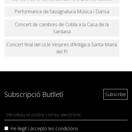
Performance de l’assignatura Música i Dansa
Concert de cambres de Cobla a la Casa de la
Sardana
Concert final del cicle Vespres d’Antiga a Santa Maria
del Pi
Subscripció Butlletí
He llegit i accepto les
condicions