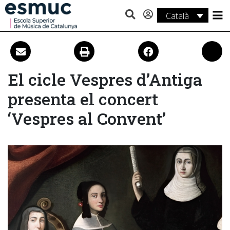
Català
Estudis
Recerca
El cicle Vespres d’Antiga
Serveis
presenta el concert
Activitats
‘Vespres al Convent’