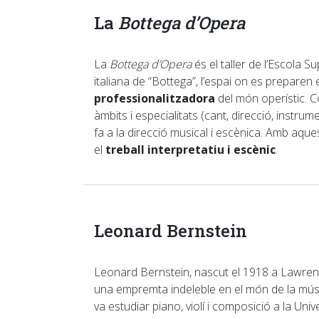
La
Bottega d’Opera
La
Bottega d’Opera
és el taller de l’Escola 
italiana de “Bottega”, l’espai on es preparen 
professionalitzadora
del món operístic. 
àmbits i especialitats (cant, direcció, instru
fa a la direcció musical i escènica. Amb aque
el
treball interpretatiu i escènic
.
Leonard Bernstein
Leonard Bernstein, nascut el 1918 a Lawrenc
una empremta indeleble en el món de la música
va estudiar piano, violí i composició a la Unive