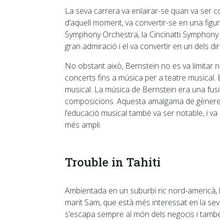
La seva carrera va enlairar-se quan va ser co
d’aquell moment, va convertir-se en una figur
Symphony Orchestra, la Cincinatti Symphony 
gran admiració i el va convertir en un dels 
No obstant això, Bernstein no es va limitar 
concerts fins a música per a teatre musical. E
musical. La música de Bernstein era una fusió
composicions. Aquesta amalgama de gèneres li
l’educació musical també va ser notable, i va
més ampli.
Trouble in Tahiti
Ambientada en un suburbi ric nord-americà, 
marit Sam, que està més interessat en la sev
s’escapa sempre al món dels negocis i també 