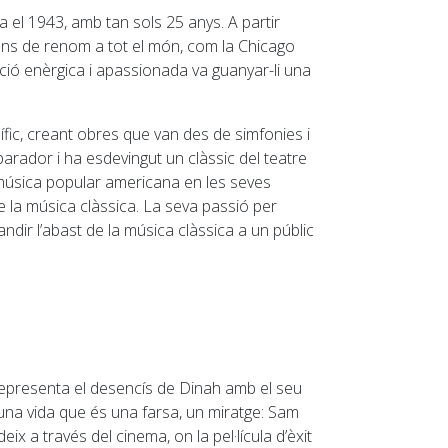
 el 1943, amb tan sols 25 anys. A partir
cions de renom a tot el món, com la Chicago
ció enèrgica i apassionada va guanyar-li una
fic, creant obres que van des de simfonies i
parador i ha esdevingut un clàssic del teatre
a música popular americana en les seves
e la música clàssica. La seva passió per
dir l’abast de la música clàssica a un públic
representa el desencís de Dinah amb el seu
una vida que és una farsa, un miratge: Sam
 a través del cinema, on la pel·lícula d’èxit