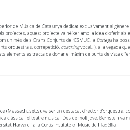
Superior de Música de Catalunya dedicat exclusivament al gènere 
els projectes, aquest projecte va néixer amb la idea d’oferir als
Com un més dels Grans Conjunts de l’ESMUC, la
Bottega
ha possib
ments orquestrals, correpetició,
coaching
vocal…), a la vegada que
sts elements es tracta de donar el màxim de punts de vista difere
e (Massachusetts), va ser un destacat director d’orquestra, co
 clàssica i el teatre musical. Des de molt jove, Bernstein va m
rsitat Harvard i a la Curtis Institute of Music de Filadèlfia.