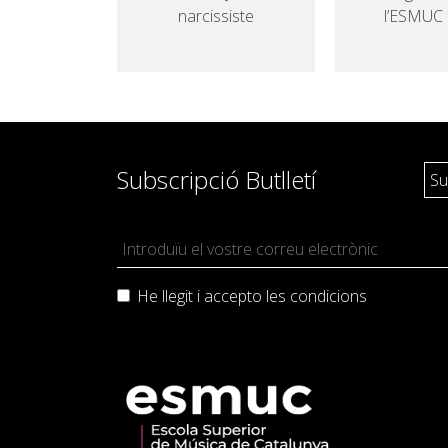
narcissiste
l’ESMUC
Subscripció Butlletí
He llegit i accepto les
condicions