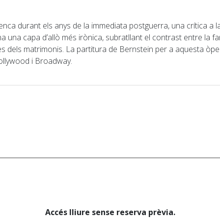
denca durant els anys de la immediata postguerra, una crítica a l
a capa d’allò més irònica, subratllant el contrast entre la fant
des dels matrimonis. La partitura de Bernstein per a aquesta òpe
 Hollywood i Broadway.
Accés lliure sense reserva prèvia.