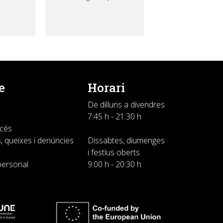
e
Horari
De dilluns a divendres
7:45 h - 21:30 h
ccés
, queixes i denúncies
Dissabtes, diumenges
i festius oberts
personal
9:00 h - 20:30 h