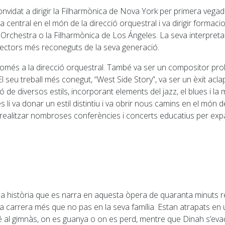
nvidat a dirigir la Filharmònica de Nova York per primera vegada
a central en el món de la direcció orquestral i va dirigir forma
Orchestra o la Filharmònica de Los Ángeles. La seva interpreta
directors més reconeguts de la seva generació.
només a la direcció orquestral. També va ser un compositor prolí
l seu treball més conegut, “West Side Story”, va ser un èxit acla
 de diversos estils, incorporant elements del jazz, el blues i l
 va donar un estil distintiu i va obrir nous camins en el món d
 realitzar nombroses conferències i concerts educatius per expan
la història que es narra en aquesta òpera de quaranta minuts 
a carrera més que no pas en la seva família. Estan atrapats en 
al gimnàs, on es guanya o on es perd, mentre que Dinah s’evadeix