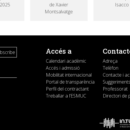
 2025
de Xavier
Isacco
Montsalvatge
Accés a
Contact
Calendari acadèmic
Adreça
Accés i admissió
Telèfon
Mobilitat internacional
Contacte i a
Portal de transparència
Suggeriments
Perfil del contractant
Professorat
Treballar a l’ESMUC
Directori de 