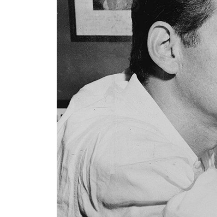
Pedagogia
Producció i gestió
Sonologia
Música i Matemàtiques
Música i Educació primària