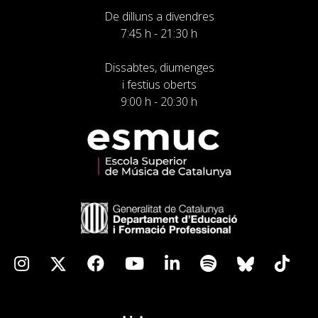
De dilluns a divendres
7:45 h - 21:30 h
Dissabtes, diumenges
i festius oberts
9:00 h - 20:30 h