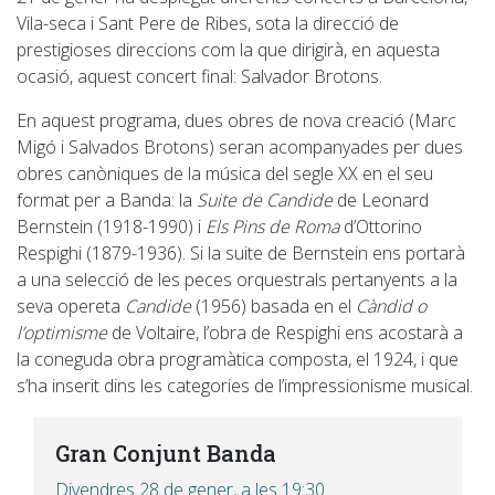
Vila-seca i Sant Pere de Ribes, sota la direcció de
prestigioses direccions com la que dirigirà, en aquesta
ocasió, aquest concert final: Salvador Brotons.
En aquest programa, dues obres de nova creació (Marc
Migó i Salvados Brotons) seran acompanyades per dues
obres canòniques de la música del segle XX en el seu
format per a Banda: la
Suite de Candide
de Leonard
Bernstein (1918-1990) i
Els Pins de Roma
d’Ottorino
Respighi (1879-1936). Si la suite de Bernstein ens portarà
a una selecció de les peces orquestrals pertanyents a la
seva opereta
Candide
(1956) basada en el
Càndid o
l’optimisme
de Voltaire, l’obra de Respighi ens acostarà a
la coneguda obra programàtica composta, el 1924, i que
s’ha inserit dins les categories de l’impressionisme musical.
Gran Conjunt Banda
Divendres 28 de gener, a les 19:30