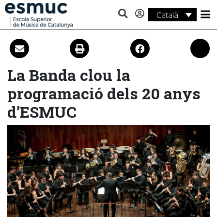
Català
Estudis
Recerca
La Banda clou la
Serveis
programació dels 20 anys
Activitats
d’ESMUC