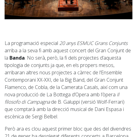
La programació especial
20 anys ESMUC Grans Conjunts
arriba a la seva fi amb aquest concert del Gran Conjunt de
la
Banda
. No serà, però, la fi dels projectes d’aquesta
tipologia de conjunts ja que, en els propers mesos,
arribaran altres nous projectes a càrrec de l’Ensemble
Contemporani XX-XXI, de la Big Band, del Gran Conjunt
Flamenco, de Cobla, de la Camerata Casals, així com una
nova producció de La Bottega d’Opera amb l’òpera
Il
filosofo di Campagna
de B. Galuppi (versió Wolf-Ferrari)
que comptarà amb la direcció musical de Dani Espasa i
escènica de Sergi Belbel.
Però ara es clou aquest primer bloc que des del divendres
21 de gener ha desplegat diferents concerts a Barcelona,