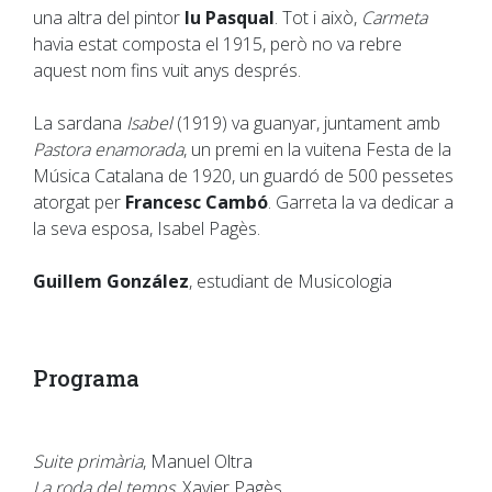
una altra del pintor
Iu Pasqual
. Tot i això,
Carmeta
havia estat composta el 1915, però no va rebre
aquest nom fins vuit anys després.
La sardana
Isabel
(1919) va guanyar, juntament amb
Pastora enamorada
, un premi en la vuitena Festa de la
Música Catalana de 1920, un guardó de 500 pessetes
atorgat per
Francesc Cambó
. Garreta la va dedicar a
la seva esposa, Isabel Pagès.
Guillem González
, estudiant de Musicologia
Programa
Suite primària
, Manuel Oltra
La roda del temps
, Xavier Pagès