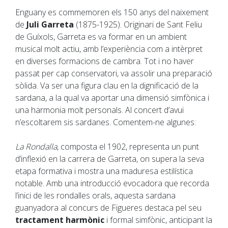
Enguany es commemoren els 150 anys del naixement
de
Juli Garreta
(1875-1925). Originari de Sant Feliu
de Guíxols, Garreta es va formar en un ambient
musical molt actiu, amb l’experiència com a intèrpret
en diverses formacions de cambra. Tot i no haver
passat per cap conservatori, va assolir una preparació
sòlida. Va ser una figura clau en la dignificació de la
sardana, a la qual va aportar una dimensió simfònica i
una harmonia molt personals. Al concert d’avui
n’escoltarem sis sardanes. Comentem-ne algunes:
La Rondalla
, composta el 1902, representa un punt
d’inflexió en la carrera de Garreta, on supera la seva
etapa formativa i mostra una maduresa estilística
notable. Amb una introducció evocadora que recorda
l’inici de les rondalles orals, aquesta sardana
guanyadora al concurs de Figueres destaca pel seu
tractament harmònic
i formal simfònic, anticipant la