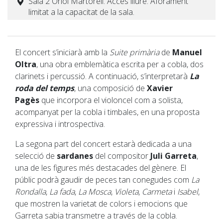
Sala 2 Oriol Martorell. Accés lliure. Aforament
limitat a la capacitat de la sala.
El concert s’iniciarà amb la
Suite primària
de
Manuel
Oltra
, una obra emblemàtica escrita per a cobla, dos
clarinets i percussió. A continuació, s’interpretarà
La
roda del temps
, una composició de
Xavier
Pagès
que incorpora el violoncel com a solista,
acompanyat per la cobla i timbales, en una proposta
expressiva i introspectiva.
La segona part del concert estarà dedicada a una
selecció de
sardanes
del compositor
Juli Garreta
,
una de les figures més destacades del gènere. El
públic podrà gaudir de peces tan conegudes com
La
Rondalla
,
La fada
,
La Mosca
,
Violeta
,
Carmeta
i
Isabel
,
que mostren la varietat de colors i emocions que
Garreta sabia transmetre a través de la cobla.