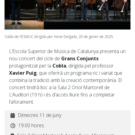
Cobla de l’ESMUC dirigida per Irene Delgado, 20 de gener de 2025.
L’Escola Superior de Música de Catalunya presenta un
nou concert del cicle de
Grans Conjunts
protagonitzat per la
Cobla
, dirigida pel professor
Xavier Puig
, que oferirà un programa ric i variat que
combina la tradició amb la creació contemporània. El
concert tindrà lloc a la Sala 2 Oriol Martorell de
L’Auditori (19 h) i és d’accés lliure fins a completar
l’aforament.
Dimecres 11 de juny.
19:00 hores.