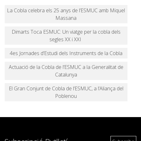
La Cobla celebra els 25 anys de l’ESMUC amb Miquel
Massana
Dimarts Toca ESMUC: Un viatge per la cobla dels
segles XX i XXI
4es Jornades d’Estudi dels Instruments de la Cobla
Actuació de la Cobla de l’ESMUC a la Generalitat de
Catalunya
El Gran Conjunt de Cobla de l’ESMUC, a l’Aliança del
Poblenou