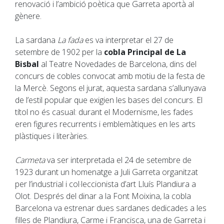
renovació i l’ambició poètica que Garreta aportà al
gènere.
La sardana
La fada
es va interpretar el 27 de
setembre de 1902 per la
cobla Principal de La
Bisbal
al Teatre Novedades de Barcelona, dins del
concurs de cobles convocat amb motiu de la festa de
la Mercè. Segons el jurat, aquesta sardana s’allunyava
de l’estil popular que exigien les bases del concurs. El
títol no és casual: durant el Modernisme, les fades
eren figures recurrents i emblemàtiques en les arts
plàstiques i literàries.
Carmeta
va ser interpretada el 24 de setembre de
1923 durant un homenatge a Juli Garreta organitzat
per l’industrial i col·leccionista d’art Lluís Plandiura a
Olot. Després del dinar a la Font Moixina, la cobla
Barcelona va estrenar dues sardanes dedicades a les
filles de Plandiura, Carme i Francisca, una de Garreta i