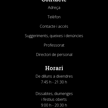
Adreça
Telèfon
Contacte i accés
Suggeriments, queixes i denúncies
Professorat
Directori de personal
Horari
De dilluns a divendres
7:45 h - 21:30 h
Dissabtes, diumenges
i festius oberts
9:00 h - 20:30 h