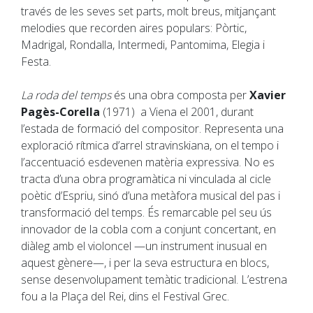
través de les seves set parts, molt breus, mitjançant
melodies que recorden aires populars: Pòrtic,
Madrigal, Rondalla, Intermedi, Pantomima, Elegia i
Festa.
La roda del temps
és una obra composta per
Xavier
Pagès-Corella
(1971) a Viena el 2001, durant
l’estada de formació del compositor. Representa una
exploració rítmica d’arrel stravinskiana, on el tempo i
l’accentuació esdevenen matèria expressiva. No es
tracta d’una obra programàtica ni vinculada al cicle
poètic d’Espriu, sinó d’una metàfora musical del pas i
transformació del temps. És remarcable pel seu ús
innovador de la cobla com a conjunt concertant, en
diàleg amb el violoncel —un instrument inusual en
aquest gènere—, i per la seva estructura en blocs,
sense desenvolupament temàtic tradicional. L’estrena
fou a la Plaça del Rei, dins el Festival Grec.