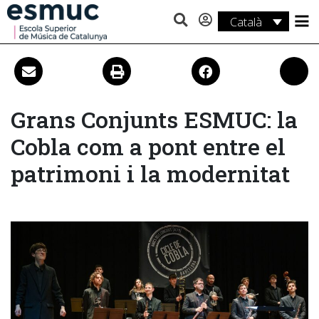
Català
Estudis
Recerca
Serveis
Grans Conjunts ESMUC: la
Cobla com a pont entre el
Activitats
patrimoni i la modernitat