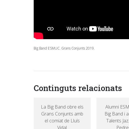
Big Band ESMUC. Grans Conjunts 2019.
Continguts relacionats
La Big Band obre els
Alumni ESM
Grans Conjunts amb
Big Band i al
el comiat de Lluís
Talents Jaz
Vidal
Pedre