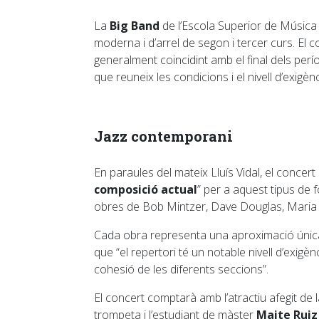
La
Big Band
de l’Escola Superior de Músic
moderna i d’arrel de segon i tercer curs. El c
generalment coincidint amb el final dels perí
que reuneix les condicions i el nivell d’exigèn
Jazz contemporani
En paraules del mateix Lluís Vidal, el concer
composició actual
” per a aquest tipus de 
obres de Bob Mintzer, Dave Douglas, Maria 
Cada obra representa una aproximació única a
que “el repertori té un notable nivell d’exig
cohesió de les diferents seccions”.
El concert comptarà amb l’atractiu afegit de 
trompeta i l’estudiant de màster
Maite Ruiz