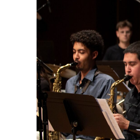
Pedagogia
Producció i gestió
Sonologia
Música i Matemàtiques
Música i Educació primària