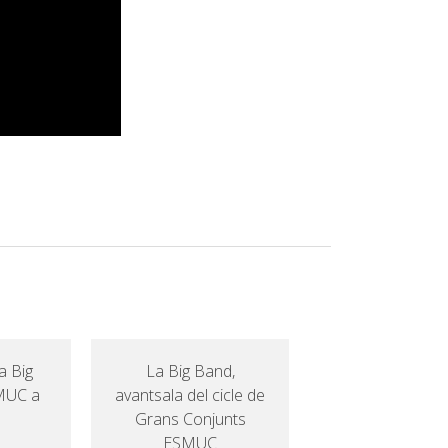
a Big
La Big Band,
SMUC a
avantsala del cicle de
Grans Conjunts
ESMUC