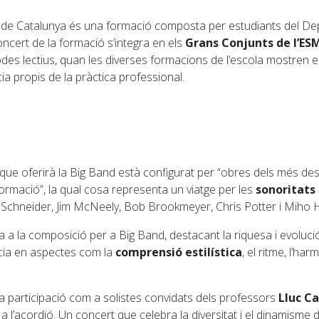
a de Catalunya és una formació composta per estudiants del De
oncert de la formació s’integra en els
Grans Conjunts de l’E
odes lectius, quan les diverses formacions de l’escola mostren el 
cia propis de la pràctica professional.
t que oferirà la Big Band està configurat per “obres dels més des
formació”, la qual cosa representa un viatge per les
sonoritats
Schneider, Jim McNeely, Bob Brookmeyer, Chris Potter i Miho
 la composició per a Big Band, destacant la riquesa i evolució 
ència en aspectes com la
comprensió estilística
, el ritme, l’ha
la participació com a solistes convidats dels professors
Lluc C
a l’acordió. Un concert que celebra la diversitat i el dinamisme