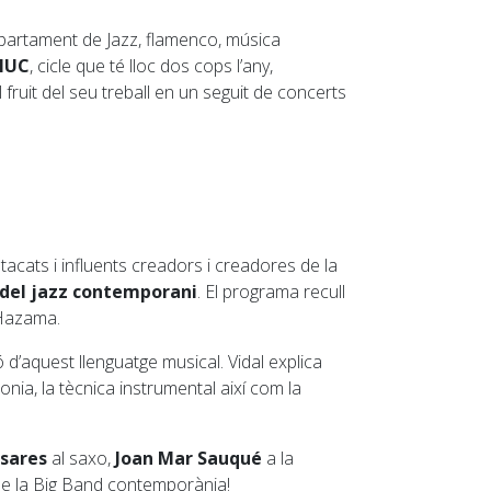
partament de Jazz, flamenco, música
SMUC
, cicle que té lloc dos cops l’any,
fruit del seu treball en un seguit de concerts
tacats i influents creadors i creadores de la
 del jazz contemporani
. El programa recull
 Hazama.
d’aquest llenguatge musical. Vidal explica
rmonia, la tècnica instrumental així com la
asares
al saxo,
Joan Mar Sauqué
a la
 de la Big Band contemporània!