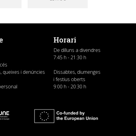
e
Horari
De dilluns a divendres
7:45 h - 21:30 h
ccés
, queixes i denúncies
Dissabtes, diumenges
i festius oberts
personal
9:00 h - 20:30 h