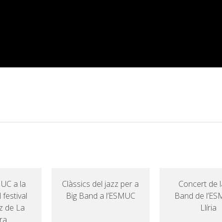
UC a la
Clàssics del jazz per a
Concert de l
 festival
Big Band a l’ESMUC
Band de l’E
z de La
Llíria
ra