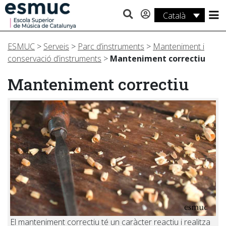
Català
Estudis
ESMUC
>
Serveis
>
Parc d’instruments
>
Manteniment i
Recerca
conservació d’instruments
>
Manteniment correctiu
Serveis
Manteniment correctiu
Activitats
El manteniment correctiu té un caràcter reactiu i realitza