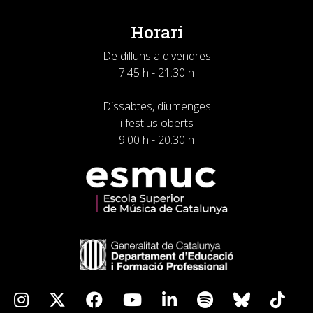
Horari
De dilluns a divendres
7:45 h - 21:30 h
Dissabtes, diumenges
i festius oberts
9:00 h - 20:30 h