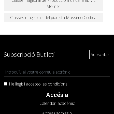
Classe magistral de Producció musical amb Vic
Moliner
Classes magistrals del pianista Massimo Cottica
Subscripció Butlletí
He llegit i accepto les
condicions
Accés a
Calendari acadèmic
Accés i admissió