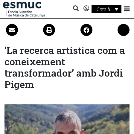
Català
Estudis
Recerca
Serveis
‘La recerca artística com a
coneixement
Activitats
transformador’ amb Jordi
Pigem