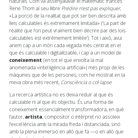
naturals. Com va assenyalavar el matemàtic francès
René Thom al seu llibre
Prédire n’est pas expliquer
,
«La porció de la realitat que pot ser ben descrita amb
lleis calculables és extremament limitada» (‘La part de
réalité que l’on peut vraiment bien décrire par des lois
calculables est extrêmement limitée’). Tot i això, avui
anem cap a un món cada vegada més centrat en el
que és calculable i digitalitzable, i cap a un model de
coneixement
(en tot el que envolta la mal
anomenada «intel·ligència artificial») més propi de les
màquines que de les persones, com he mostrat en la
meva obra més recent,
Consciència o col·lapse
.
La recerca artística no es deixa reduir al que és
calculable ni al que és objectiu. És una forma de
coneixement essencialment transformadora, en què
l’autor,
artista
, compositor o intèrpret no assoleix
l’excel·lència amb la mirada freda i distanciada, sinó
amb la plena immersió en allò que fa —o en allò que