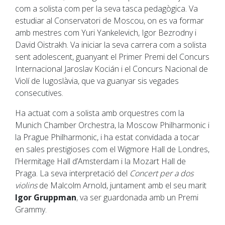
com a solista com per la seva tasca pedagògica. Va
estudiar al Conservatori de Moscou, on es va formar
amb mestres com Yuri Yankelevich, Igor Bezrodny i
David Oistrakh. Va iniciar la seva carrera com a solista
sent adolescent, guanyant el Primer Premi del Concurs
Internacional Jaroslav Kocián i el Concurs Nacional de
Violí de Iugoslàvia, que va guanyar sis vegades
consecutives.
Ha actuat com a solista amb orquestres com la
Munich Chamber Orchestra, la Moscow Philharmonic i
la Prague Philharmonic, i ha estat convidada a tocar
en sales prestigioses com el Wigmore Hall de Londres,
l’Hermitage Hall d’Amsterdam i la Mozart Hall de
Praga. La seva interpretació del
Concert per a dos
violins
de Malcolm Arnold, juntament amb el seu marit
Igor Gruppman
, va ser guardonada amb un Premi
Grammy.