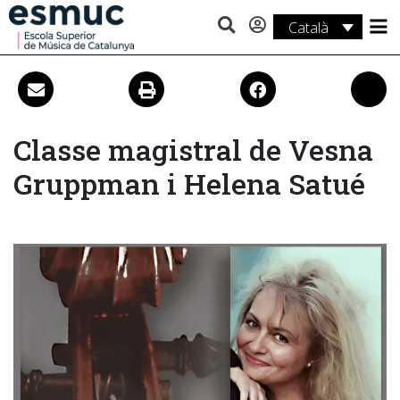
Català
Estudis
Recerca
Serveis
Classe magistral de Vesna
Gruppman i Helena Satué
Activitats