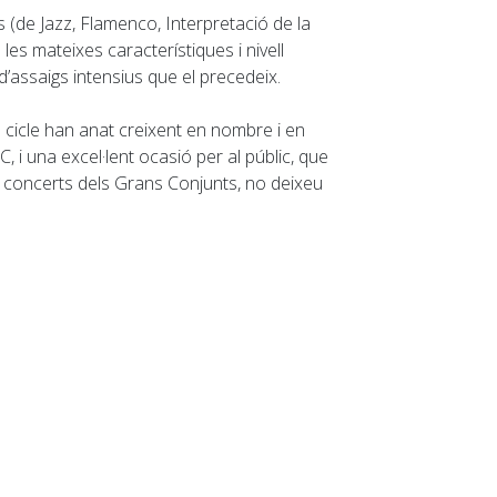
rs (de Jazz, Flamenco, Interpretació de la
es mateixes característiques i nivell
d’assaigs intensius que el precedeix.
l cicle han anat creixent en nombre i en
, i una excel·lent ocasió per al públic, que
ls concerts dels Grans Conjunts, no deixeu