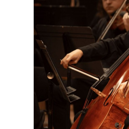
Pedagogia
Producció i gestió
Sonologia
Música i Matemàtiques
Música i Educació primària