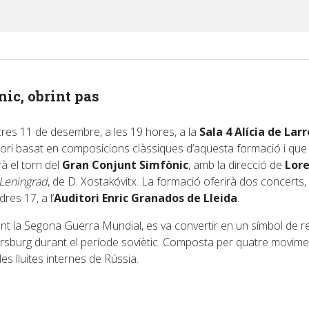
nic, obrint pas
ecres 11 de desembre, a les 19 hores, a la
Sala 4 Alícia de La
tori basat en composicions clàssiques d’aquesta formació i que s
à el torn del
Gran Conjunt Simfònic
, amb la direcció de
Lore
Leningrad
, de D. Xostakóvitx. La formació oferirà dos concerts,
res 17, a l’
Auditori Enric Granados de Lleida
.
ant la Segona Guerra Mundial, es va convertir en un símbol de r
rsburg durant el període soviètic. Composta per quatre moviment
s lluites internes de Rússia.