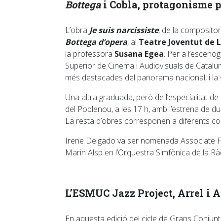
Bottega
i Cobla, protagonisme 
L’obra
Je suis narcissiste
, de la composito
Bottega d’opera
, al
Teatre Joventut de L
la professora
Susana Egea
. Per a l’escenog
Superior de Cinema i Audiovisuals de Catalun
més destacades del panorama nacional, i la 
Una altra graduada, però de l’especialitat de
del Poblenou, a les 17 h, amb l’estrena de 
La resta d’obres corresponen a diferents com
Irene Delgado va ser nomenada Associate Fel
Marin Alsp en l’Orquestra Simfònica de la Ràdi
L’ESMUC Jazz Project, Arrel i 
En aquesta edició del cicle de Grans Conjunts,