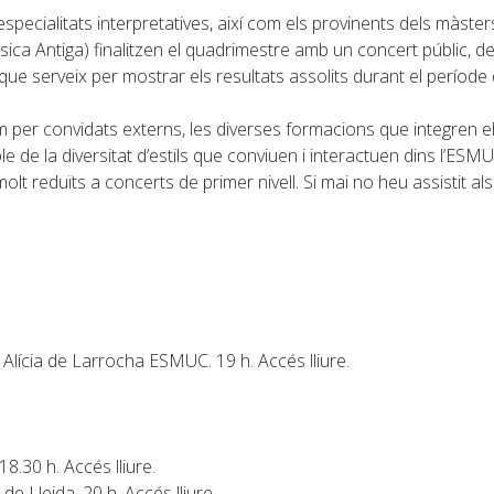
a especialitats interpretatives, així com els provinents dels màste
a Antiga) finalitzen el quadrimestre amb un concert públic, de l
 que serveix per mostrar els resultats assolits durant el període 
m per convidats externs, les diverses formacions que integren e
e de la diversitat d’estils que conviuen i interactuen dins l’ESMUC
olt reduïts a concerts de primer nivell. Si mai no heu assistit a
Alícia de Larrocha ESMUC. 19 h. Accés lliure.
8.30 h. Accés lliure.
e Lleida. 20 h. Accés lliure.