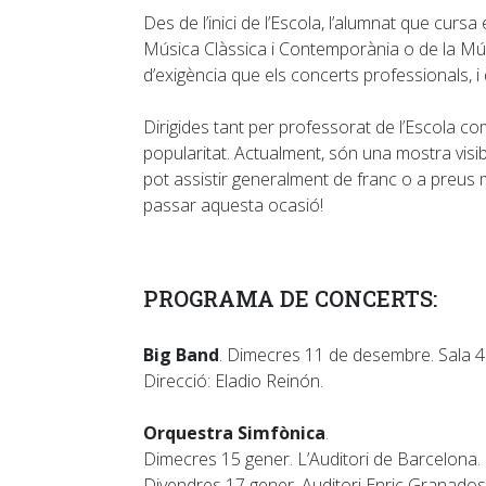
Des de l’inici de l’Escola, l’alumnat que curs
Música Clàssica i Contemporània o de la Músic
d’exigència que els concerts professionals, i
Dirigides tant per professorat de l’Escola co
popularitat. Actualment, són una mostra visibl
pot assistir generalment de franc o a preus m
passar aquesta ocasió!
PROGRAMA DE CONCERTS:
Big Band
. Dimecres 11 de desembre. Sala 4 
Direcció: Eladio Reinón.
Orquestra Simfònica
.
Dimecres 15 gener. L’Auditori de Barcelona. 1
Divendres 17 gener. Auditori Enric Granados d