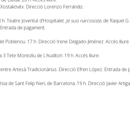
e Xostakóvitx. Direcció Lorenzo Ferrándiz.
 h. Teatre Joventut d’Hospitalet.
Je suis narcissiste
, de Raquel G
. Entrada de pagament.
 del Poblenou. 17 h. Direcció Irene Delgado-Jiménez. Accés lliur
a 3 Tete Montoliu de L’Auditori. 19 h. Accés lliure.
 Centre Artesà Tradicionàrius. Direcció Efren López. Entrada de
sia de Sant Felip Neri, de Barcelona. 19 h. Direcció Javier Artig