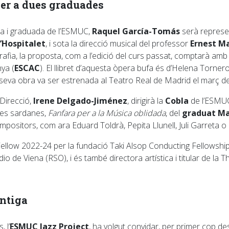
per a dues graduades
ra i graduada de l’ESMUC,
Raquel García-Tomás
serà represen
’Hospitalet
, i sota la direcció musical del professor
Ernest Ma
rafia, la proposta, com a l’edició del curs passat, comptarà amb 
ya (
ESCAC
). El llibret d’aquesta òpera bufa és d’Helena Torn
seva obra va ser estrenada al Teatro Real de Madrid el març de
 Direcció,
Irene Delgado-Jiménez
, dirigirà la
Cobla
de l’ESMUC 
dues sardanes,
Fanfara per a la Música oblidada
, del
graduat Ma
positors, com ara Eduard Toldrà, Pepita Llunell, Juli Garreta o
low 2022-24 per la fundació Taki Alsop Conducting Fellowship. 
o de Viena (RSO), i és també directora artística i titular de la 
Antiga
 l’
ESMUC Jazz Project
, ha volgut convidar, per primer cop d