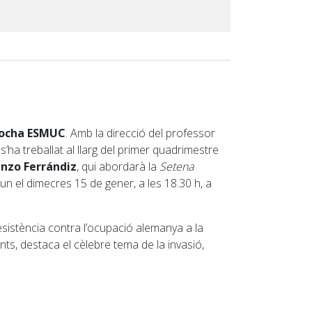
rrocha ESMUC
. Amb la direcció del professor
’ha treballat al llarg del primer quadrimestre
nzo Ferrándiz
, qui abordarà la
Setena
 un el dimecres 15 de gener, a les 18.30 h, a
esistència contra l’ocupació alemanya a la
s, destaca el cèlebre tema de la invasió,