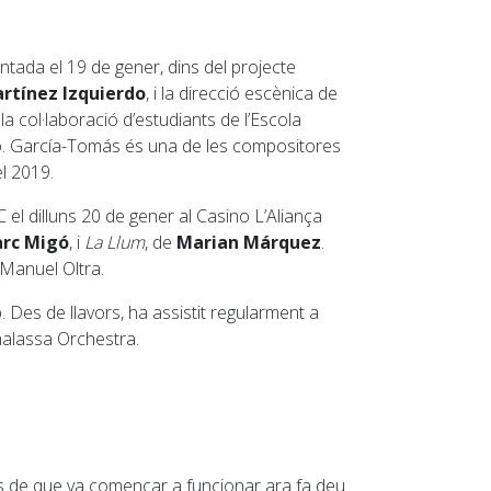
tada el 19 de gener, dins del projecte
rtínez Izquierdo
, i la direcció escènica de
la col·laboració d’estudiants de l’Escola
ero. García-Tomás és una de les compositores
l 2019.
el dilluns 20 de gener al Casino L’Aliança
rc Migó
, i
La Llum
, de
Marian Márquez
.
 Manuel Oltra.
Des de llavors, ha assistit regularment a
Thalassa Orchestra.
es de que va començar a funcionar ara fa deu