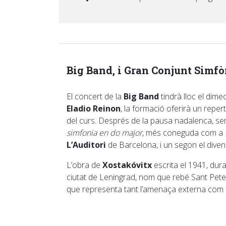
Big Band, i Gran Conjunt Simfò
El concert de la
Big Band
tindrà lloc el dim
Eladio Reinon
, la formació oferirà un reper
del curs. Després de la pausa nadalenca, ser
simfonia en do major
, més coneguda com a
L’Auditori
de Barcelona, i un segon el divend
L’obra de
Xostakóvitx
escrita el 1941, dur
ciutat de Leningrad, nom que rebé Sant Pete
que representa tant l’amenaça externa com le