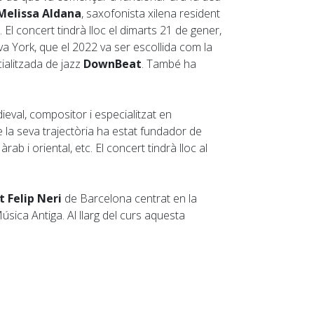
Melissa Aldana
, saxofonista xilena resident
 concert tindrà lloc el dimarts 21 de gener,
va York, que el 2022 va ser escollida com la
cialitzada de jazz
DownBeat
. També ha
eval, compositor i especialitzat en
 de la seva trajectòria ha estat fundador de
b i oriental, etc. El concert tindrà lloc al
t Felip Neri
de Barcelona centrat en la
úsica Antiga. Al llarg del curs aquesta