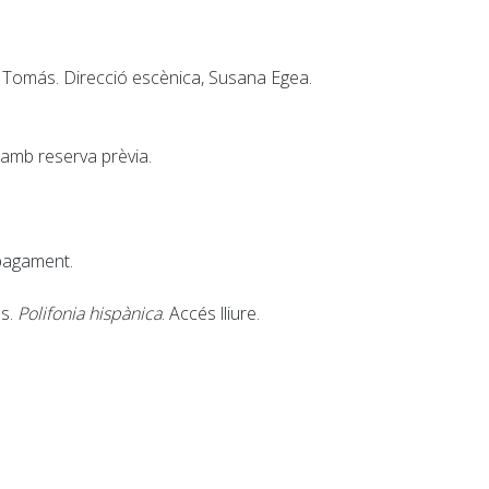
. Tomás. Direcció escènica, Susana Egea.
e amb reserva prèvia.
 pagament.
as.
Polifonia hispànica
. Accés lliure.