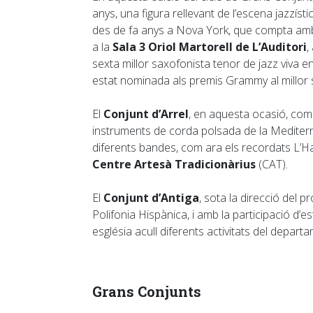
anys, una figura rellevant de l’escena jazzíst
des de fa anys a Nova York, que compta amb 
a la
Sala 3 Oriol Martorell de L’Auditori
,
sexta millor saxofonista tenor de jazz viva e
estat nominada als premis Grammy al millor 
El
Conjunt d’Arrel
, en aquesta ocasió, comp
instruments de corda polsada de la Mediterràn
diferents bandes, com ara els recordats L’Ham
Centre Artesà Tradicionàrius
(CAT).
El
Conjunt d’Antiga
, sota la direcció del 
Polifonia Hispànica, i amb la participació d’e
església acull diferents activitats del depart
Grans Conjunts