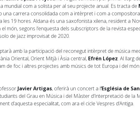
ica mundial com a solista per al seu projecte anual. Es tracta de
una carrera consolidada com a intèrpret i com a compositora. El
 a les 19 hores. Aldana és una saxofonista xilena, resident a No
n el món, segons l’enquesta dels subscriptors de la revista espe
solo de jazz improvisat de 2020.
tarà amb la participació del reconegut intèrpret de música medi
ia Oriental, Orient Mitjà i Àsia central,
Efrén López
. Al llarg
 de foc i altres projectes amb músics de tot Europa i del món àra
professor
Javier Artigas
, oferirà un concert a l
‘Església de San
studiants del Grau en Música i del Màster d’Interpretació de la M
ament d’aquesta especialitat, com ara el cicle Vespres d’Antiga.