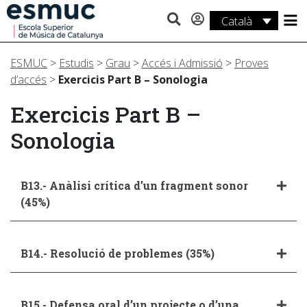
Català
Estudis
ESMUC
>
Estudis
>
Grau
>
Accés i Admissió
>
Proves
Recerca
d’accés
>
Exercicis Part B – Sonologia
Serveis
Exercicis Part B –
Sonologia
Activitats
B13.- Anàlisi crítica d’un fragment sonor
(45%)
B14.- Resolució de problemes (35%)
B15.- Defensa oral d’un projecte o d’una