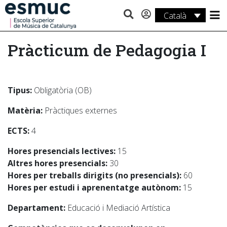
Català
Estudis
Pràcticum de Pedagogia I
Recerca
Serveis
Tipus:
Obligatòria (OB)
Activitats
Matèria:
Pràctiques externes
ECTS:
4
Hores presencials lectives:
15
Altres hores presencials:
30
Hores per treballs dirigits (no presencials):
60
Hores per estudi i aprenentatge autònom:
15
Departament:
Educació i Mediació Artística