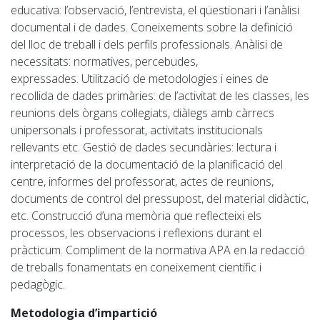
educativa: l’observació, l’entrevista, el qüestionari i l’anàlisi
documental i de dades.
Coneixements sobre la definició
del lloc de treball i dels perfils professionals.
Anàlisi de
necessitats: normatives, percebudes,
expressades.
Utilització de metodologies i eines de
recollida de dades primàries: de l’activitat de les classes, les
reunions dels òrgans col·legiats, diàlegs amb càrrecs
unipersonals i professorat, activitats institucionals
rellevants etc.
Gestió de dades secundàries: lectura i
interpretació de la documentació de la planificació del
centre, informes del professorat, actes de reunions,
documents de control del pressupost, del material didàctic,
etc.
Construcció d’una memòria que reflecteixi els
processos
,
les observacions
i reflexions
durant el
pràcticum.
Compliment de la normativa APA en la redacció
de treballs fonamentats en coneixement científic i
pedagògic.
Metodologia d’impartició