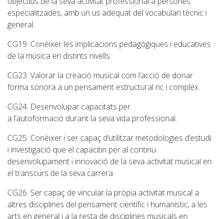
objectius de la seva activitat professional a persones
especialitzades, amb un us adequat del vocabulari tècnic i
general.
CG19
: Conèixer les implicacions pedagògiques i educatives
de la música en distints nivells.
CG23
: Valorar la creació musical com l’acció de donar
forma sonora a un pensament estructural ric i complex.
CG24
: Desenvolupar capacitats per
a l’autoformació durant la seva vida professional.
CG25
: Conèixer i ser capaç d’utilitzar metodologies d’estudi
i investigació que el capacitin per al continu
desenvolupament i innovació de la seva activitat musical en
el transcurs de la seva carrera.
CG26
: Ser capaç de vincular la pròpia activitat musical a
altres disciplines del pensament científic i humanístic, a les
arts en general i a la resta de disciplines musicals en