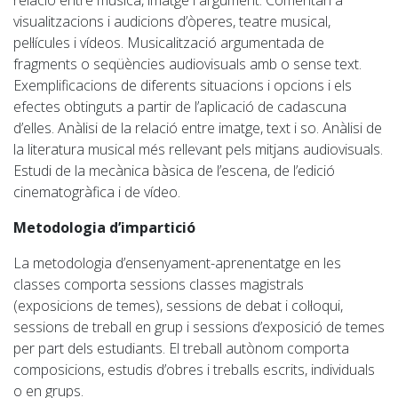
relació entre música, imatge i argument. Comentari a
visualitzacions i audicions d’òperes, teatre musical,
pel·lícules i vídeos.
Musicalització argumentada de
fragments o seqüències audiovisuals amb o sense text.
Exemplificacions de diferents situacions i opcions i els
efectes obtinguts a partir de l’aplicació de cadascuna
d’elles. Anàlisi de la relació entre imatge, text i so. Anàlisi de
la literatura musical més rellevant pels mitjans audiovisuals.
Estudi de la mecànica bàsica de l’escena, de l’edició
cinematogràfica i de vídeo.
Metodologia d’impartició
La metodologia d’ensenyament-aprenentatge en les
classes comporta sessions classes magistrals
(exposicions de temes), sessions de debat i col·loqui,
sessions de treball en grup i sessions d’exposició de temes
per part dels estudiants. El treball autònom comporta
composicions, estudis d’obres i treballs escrits, individuals
o en grups.