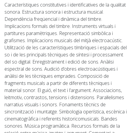
Característiques constitutives i identificatives de la qualitat
sonora. Estructura sonora i estructura musical.
Dependència freqüencial i dinàmica del timbre.
Implicacions formals del timbre. Instruments virtuals i
partitures paramètriques. Representació simbòlica i
grafismes. Implicacions musicals del mitjà electroacústic.
Utilització de les característiques tímbriques i espacials del
so i de les principals tècniques de síntesi i processament
del so digital. Enregistrament i edició de sons. Anàlisi
espectral de sons. Audició d’obres electroacústiques i
anàlisi de les tècniques emprades. Composició de
fragments musicals a partir de diferents tècniques i
material sonor.
El guió, el text i l’argument. Associacions,
leitmotiv, contrastos, tensions i distensions. Paral·lelismes
narratius visuals i sonors. Fonaments tècnics de
sincronització i muntatge. Simbologia operística, escènica i
cinematogràfica i referents historicomusicals. Bandes
sonores. Música programàtica.
Recursos formals de la