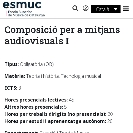
Català
Estudis
Composició per a mitjans
Recerca
audiovisuals I
Serveis
Activitats
Tipus:
Obligatòria (OB)
Matèria:
Teoria i història, Tecnologia musical
ECTS:
3
Hores presencials lectives:
45
Altres hores presencials:
5
Hores per treballs dirigits (no presencials):
20
Hores per estudi i aprenentatge autònom:
20