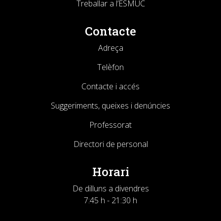
Treballar a l’ESMUC
Contacte
Adreça
Telèfon
Contacte i accés
Suggeriments, queixes i denúncies
Professorat
Directori de personal
Horari
De dilluns a divendres
7:45 h - 21:30 h