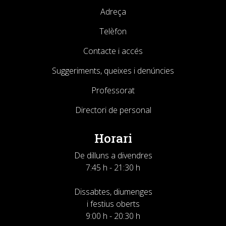
Adreça
Telèfon
Contacte i accés
Suggeriments, queixes i denúncies
Professorat
Directori de personal
Horari
De dilluns a divendres
7:45 h - 21:30 h
Dissabtes, diumenges
i festius oberts
9:00 h - 20:30 h