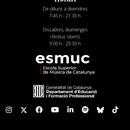
De dilluns a divendres
7:45 h - 21:30 h
Dissabtes, diumenges
i festius oberts
9:00 h - 20:30 h