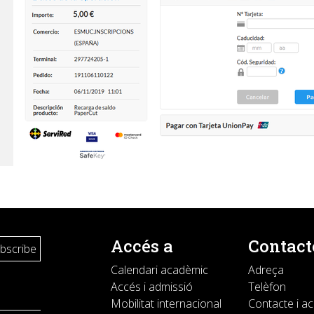
Accés a
Contact
Calendari acadèmic
Adreça
Accés i admissió
Telèfon
Mobilitat internacional
Contacte i a