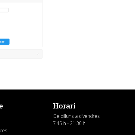
e
Horari
De dilluns a divendres
7:45 h - 21:30 h
ccés