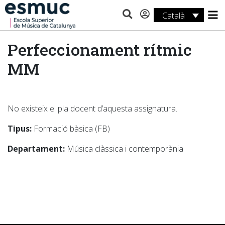
Català
Estudis
Perfeccionament rítmic
Recerca
MM
Serveis
Activitats
No existeix el pla docent d’aquesta assignatura.
Tipus:
Formació bàsica (FB)
Departament:
Música clàssica i contemporània