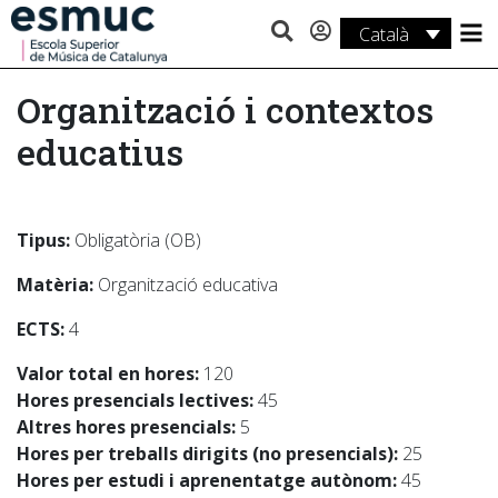
Català
Estudis
Organització i contextos
Recerca
educatius
Serveis
Activitats
Tipus:
Obligatòria (OB)
Matèria:
Organització educativa
ECTS:
4
Valor total en hores:
120
Hores presencials lectives:
45
Altres hores presencials:
5
Hores per treballs dirigits (no presencials):
25
Hores per estudi i aprenentatge autònom:
45