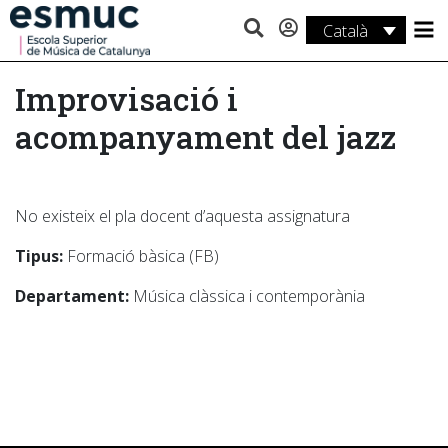
Català
Estudis
Improvisació i
Recerca
acompanyament del jazz
Serveis
Activitats
No existeix el pla docent d’aquesta assignatura
Tipus:
Formació bàsica (FB)
Departament:
Música clàssica i contemporània