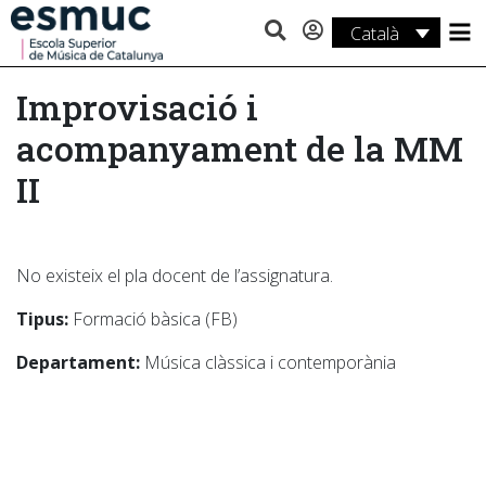
Català
Estudis
Improvisació i
Recerca
acompanyament de la MM
Serveis
II
Activitats
No existeix el pla docent de l’assignatura.
Tipus:
Formació bàsica (FB)
Departament:
Música clàssica i contemporània