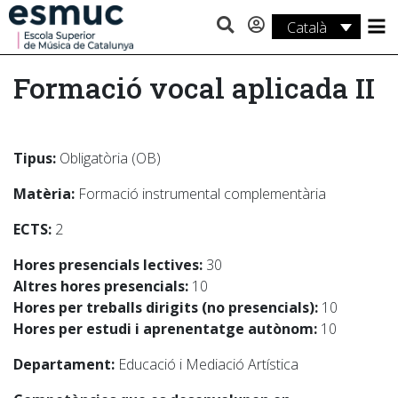
Català
Estudis
Formació vocal aplicada II
Recerca
Serveis
Tipus:
Obligatòria (OB)
Activitats
Matèria:
Formació instrumental complementària
ECTS:
2
Hores presencials lectives:
30
Altres hores presencials:
10
Hores per treballs dirigits (no presencials):
10
Hores per estudi i aprenentatge autònom:
10
Departament:
Educació i Mediació Artística