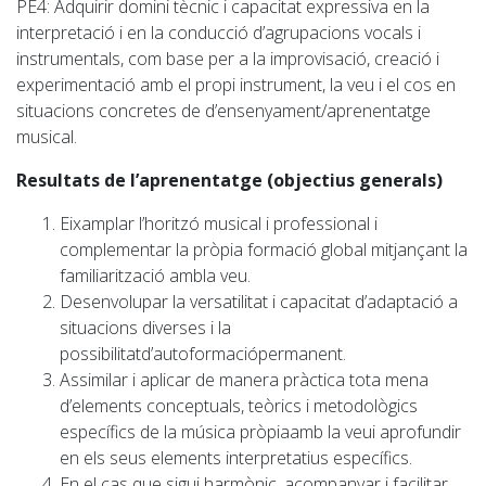
PE4
: Adquirir domini tècnic i capacitat expressiva en la
interpretació i en la conducció d’agrupacions vocals i
instrumentals, com base per a la improvisació, creació i
experimentació amb el propi instrument, la veu i el cos en
situacions concretes de d’ensenyament/aprenentatge
musical.
Resultats de l’aprenentatge (objectius generals)
Eixamplar l’horitzó musical i professional i
complementar la pròpia formació global mitjançant la
familiarització ambla veu.
Desenvolupar la versatilitat i capacitat d’adaptació a
situacions diverses i la
possibilitatd’autoformaciópermanent.
Assimilar i aplicar de manera pràctica tota mena
d’elements conceptuals, teòrics i metodològics
específics de la música pròpiaamb la veui aprofundir
en els seus elements interpretatius específics.
En el cas que sigui harmònic, acompanyar i facilitar