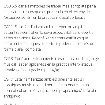
CG8
: Aplicar els mètodes de treball més apropiats per a
superar els reptes que es presentin en el terreny de
l‘estudi personal i en la pràctica musical col·lectiva.
CG11
: Estar familiaritzat amb un repertori ampli i
actualitzat, centrat en la seva especialitat però obert a
altres tradicions. Reconèixer els trets estilístics que
caracteritzen a aquest repertori i poder descriure’ls de
forma clara i completa.
CG13: Conèixer els fonaments i l’estructura del llenguatge
musical i saber aplicar-los en la pràctica interpretativa,
creativa, d’investigació o pedagògica.
CG17
: Estar familiaritzat amb els diferents estils i
pràctiques musicals que li permetin entendre, en un
context cultural més ampli, el seu propi camp d’activitat i
enriquir-lo.