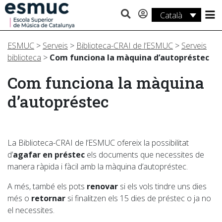
Català
Estudis
ESMUC
>
Serveis
>
Biblioteca-CRAI de l’ESMUC
>
Serveis
Recerca
biblioteca
>
Com funciona la màquina d’autopréstec
Serveis
Com funciona la màquina
d’autopréstec
Activitats
La Biblioteca-CRAI de l’ESMUC ofereix la possibilitat
d’
agafar en préstec
els documents que necessites de
manera ràpida i fàcil amb la màquina d’autopréstec.
A més, també els pots
renovar
si els vols tindre uns dies
més o
retornar
si finalitzen els 15 dies de préstec o ja no
el necessites.