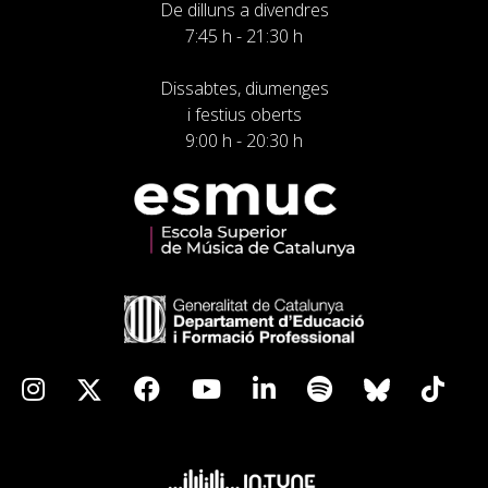
De dilluns a divendres
7:45 h - 21:30 h
Dissabtes, diumenges
i festius oberts
9:00 h - 20:30 h