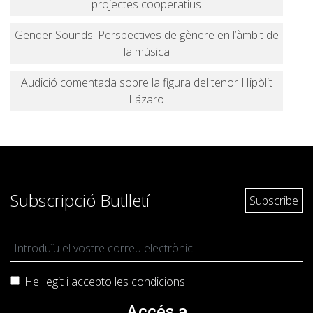
projectes cooperatius
Gender Sounds: Perspectives de gènere en l’àmbit de
la música
Audició comentada sobre la figura del tenor Hipòlit
Lázaro
Subscripció Butlletí
He llegit i accepto les
condicions
Accés a