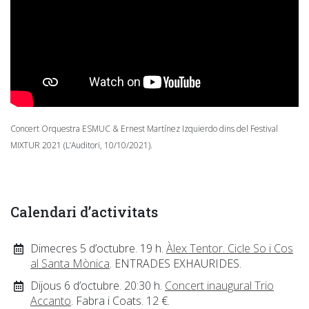
Concert Orquestra ESMUC & Ernest Martínez Izquierdo dins del Festival
MIXTUR 2021 (L’Auditori, 10/10/2021).
Calendari d’activitats
Dimecres 5 d’octubre. 19 h.
Àlex Tentor. Cicle So i Cos
al Santa Mònica
. ENTRADES EXHAURIDES.
Dijous 6 d’octubre. 20:30 h.
Concert inaugural Trio
Accanto
. Fabra i Coats. 12 €.