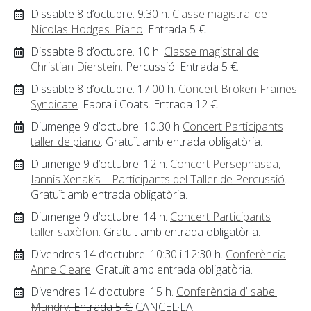
Dissabte 8 d’octubre. 9:30 h.
Classe magistral de
Nicolas Hodges. Piano
. Entrada 5 €.
Dissabte 8 d’octubre. 10 h.
Classe magistral de
Christian Dierstein
. Percussió. Entrada 5 €.
Dissabte 8 d’octubre. 17:00 h.
Concert Broken Frames
Syndicate
. Fabra i Coats. Entrada 12 €.
Diumenge 9 d’octubre. 10.30 h
Concert Participants
taller de piano
. Gratuït amb entrada obligatòria.
Diumenge 9 d’octubre. 12 h.
Concert Persephasaa,
Iannis Xenakis – Participants del Taller de Percussió
.
Gratuït amb entrada obligatòria.
Diumenge 9 d’octubre. 14 h.
Concert Participants
taller saxòfon
. Gratuït amb entrada obligatòria.
Divendres 14 d’octubre. 10:30 i 12:30 h.
Conferència
Anne Cleare
. Gratuït amb entrada obligatòria.
Divendres 14 d’octubre. 15 h.
Conferència d’Isabel
Mundry
. Entrada 5 €.
CANCEL·LAT