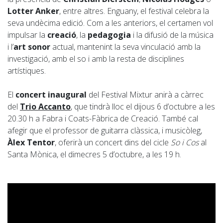
Lotter Anker
, entre altres. Enguany, el festival celebra la
seva undècima edició. Com a les anteriors, el certamen vol
impulsar la
creació
, la
pedagogia
i la difusió de la música
i l’
art sonor
actual, mantenint la seva vinculació amb la
investigació, amb el so i amb la resta de disciplines
artístiques.
El
concert inaugural
del Festival Mixtur anirà a càrrec
del
Trio Accanto
, que tindrà lloc el dijous 6 d’octubre a les
20.30 h a Fabra i Coats-Fàbrica de Creació. També cal
afegir que el professor de guitarra clàssica, i musicòleg,
Àlex Tentor
, oferirà un concert dins del cicle
So i Cos
al
Santa Mònica, el dimecres 5 d’octubre, a les 19 h.