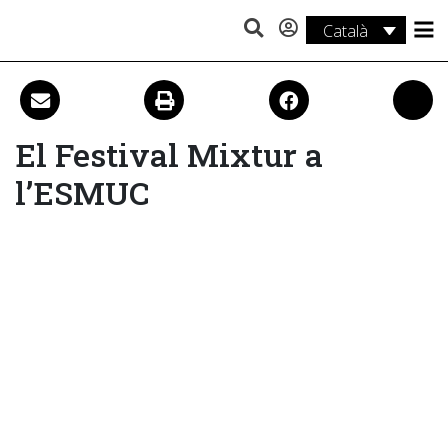
Català
Estudis
Recerca
El Festival Mixtur a
Serveis
l’ESMUC
Activitats