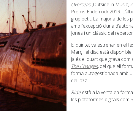
Overseas
(Outside in Music, 2
Premis Enderrock 2019.
L’àlb
grup petit. La majoria de les
amb l’excepció d’una d’autoria
Jones i un clàssic del reperto
El quintet va estrenar en el f
Març i el disc està disponible
ja és el quart que grava com a 
The Changes
,
del que ell form
forma autogestionada amb un
del Jazz.
Ride
està a la venta en format
les plataformes digitals com S