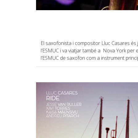
El saxofonista i compositor Lluc Casares és j
l’ESMUC i va viatjar també a Nova York per e
l’ESMUC de saxofon com a instrument princi