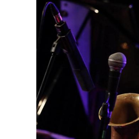
Pedagogia
Producció i gestió
Sonologia
Música i Matemàtiques
Música i Educació primària