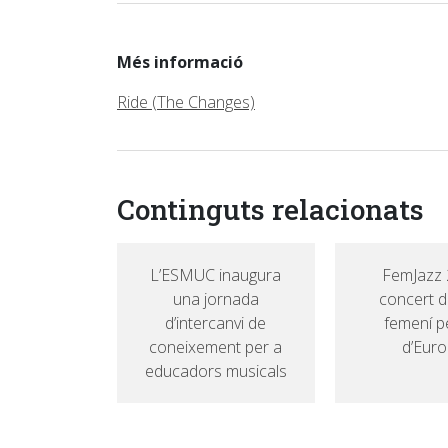
Més informació
Ride (The Changes)
Continguts relacionats
L’ESMUC inaugura
FemJazz 
una jornada
concert d
d’intercanvi de
femení pe
coneixement per a
d’Eur
educadors musicals