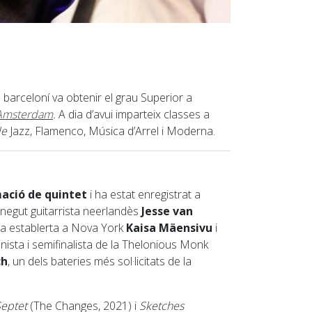
 barceloní va obtenir el grau Superior a
 Amsterdam
.
A dia d’avui imparteix classes a
de
Jazz, Flamenco, Música d’Arrel i Moderna.
ació de quintet
i ha estat enregistrat a
negut guitarrista neerlandès
Jesse van
esa establerta a Nova York
Kaisa Mäensivu
i
anista i semifinalista de la Thelonious Monk
ch
, un dels bateries més sol·licitats de la
Septet
(The Changes, 2021) i
Sketches