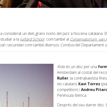
a considerat un dels grans noms del Jazz a l’escena catalana. El
studiar a la
Juillard School
com també al
Conservatorium van
pal i secundari com també diversos
Combos
del Departament
Ride
és un disc per una
form
Amsterdam al costat del reco
Ruller
, la contrabaixista fin
els catalans
Xavi Torres
(pi
competition) i
Andreu Pitar
Península Ibèrica.
Després del seu darrer disc