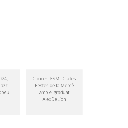
024,
Concert ESMUC a les
jazz
Festes de la Mercè
ropeu
amb el graduat
AlexDeLion