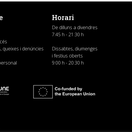
e
Horari
De dilluns a divendres
7:45 h - 21:30 h
ccés
, queixes i denúncies
Dissabtes, diumenges
i festius oberts
personal
9:00 h - 20:30 h