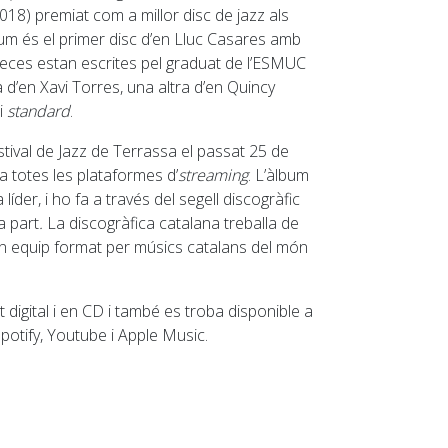
018) premiat com a millor disc de jazz als
um és el primer disc d’en Lluc Casares amb
 peces estan escrites pel graduat de l’ESMUC
 d’en Xavi Torres, una altra d’en Quincy
ri
standard
.
estival de Jazz de Terrassa el passat 25 de
 a totes les plataformes d’
streaming
. L’àlbum
líder, i ho fa a través del segell discogràfic
a part
.
La discogràfica catalana treballa de
 equip format per músics catalans del món
 digital i en CD i també es troba disponible a
potify, Youtube i Apple Music.