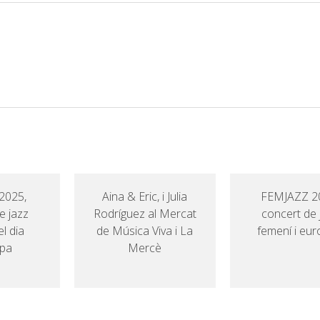
2025,
Aina & Eric, i Julia
FEMJAZZ 2
e jazz
Rodríguez al Mercat
concert de 
l dia
de Música Viva i La
femení i eu
opa
Mercè