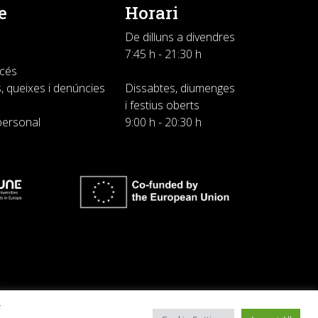
e
Horari
De dilluns a divendres
7:45 h - 21:30 h
ccés
, queixes i denúncies
Dissabtes, diumenges
i festius oberts
personal
9:00 h - 20:30 h
y