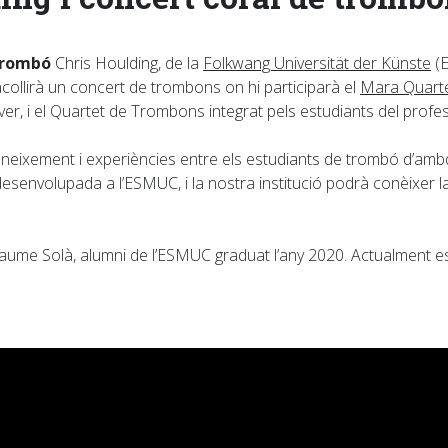
trombó
Chris Houlding, de la
Folkwang Universität der Künste
(E
collirà un concert de trombons on hi participarà el
Mara Quart
ver, i el Quartet de Trombons integrat pels estudiants del prof
coneixement i experiències entre els estudiants de trombó d’ambd
desenvolupada a l’ESMUC, i la nostra institució podrà conèixer 
aume Solà, alumni de l’ESMUC graduat l’any 2020. Actualment es