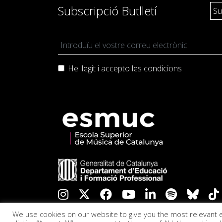
Subscripció Butlletí
He llegit i accepto les
condicions
We use cookies on our website to give you the most relevant 