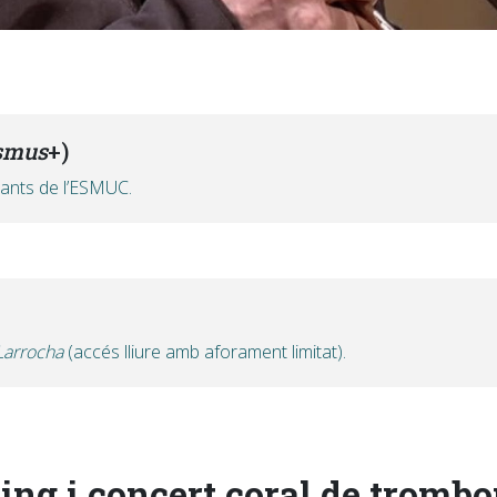
smus
+)
diants de l’ESMUC.
 Larrocha
(accés lliure amb aforament limitat).
ing i concert coral de tromb