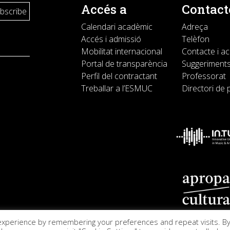
Accés a
Contact
Calendari acadèmic
Adreça
Accés i admissió
Telèfon
Mobilitat internacional
Contacte i a
Portal de transparència
Suggeriments
Perfil del contractant
Professorat
Treballar a l’ESMUC
Directori de 
experience by remembering your preferences and repeat visits. B