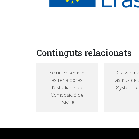
Continguts relacionats
Soinu Ensemble
Classe mag
estrena obres
Erasmus de 
d’estudiants de
Øystein B
Composició de
l’ESMUC