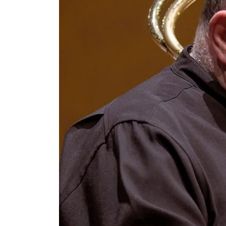
Pedagogia
Producció i gestió
Sonologia
Música i Matemàtiques
Música i Educació primària