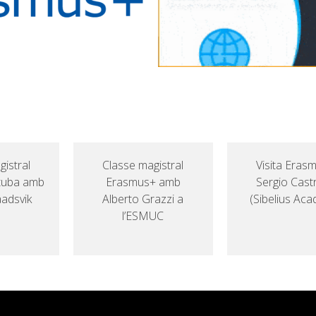
istral
Classe magistral
Visita Eras
tuba amb
Erasmus+ amb
Sergio Castr
aadsvik
Alberto Grazzi a
(Sibelius Ac
l’ESMUC