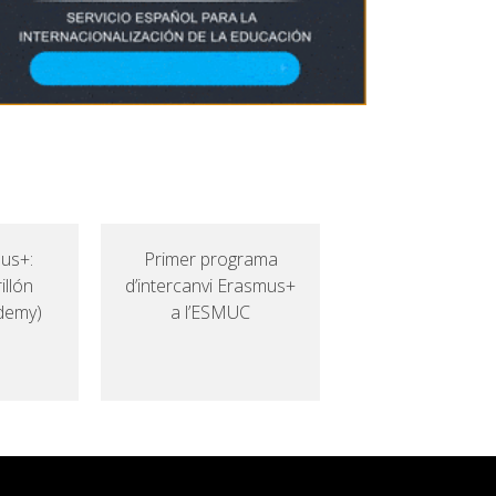
mus+:
Primer programa
illón
d’intercanvi Erasmus+
ademy)
a l’ESMUC