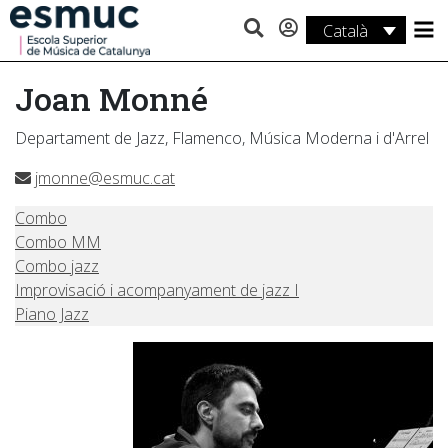
Català
Estudis
Joan Monné
Recerca
Departament de Jazz, Flamenco, Música Moderna i d'Arrel
Serveis
jmonne@esmuc.cat
Activitats
Combo
Combo MM
Combo jazz
Improvisació i acompanyament de jazz I
Piano Jazz