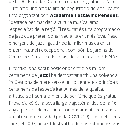
de la DO Penedès. Combina concerts gratuïts a l’aire
lliure amb una àmplia fira de degustació de vins i caves.
Està organitzat per l’
Acadèmia Tastavins Penedès
,
i destaca per maridar la cultura musical amb
l’especialitat de la regió. El resultat és una programació
de jazz que pretén donar veu al talent més jove, fresc i
emergent del jazz i gaudir de la millor música en un
entorn natural i excepcional, com són Els jardins del
Centre de Dia Jaume Nicolàs, de la Fundació PINNAE.
El festival s’ha sabut posicionar entre els millors
certàmens de
jazz
i ha demostrat amb una solvència
inqüestionable merèixer-se un lloc entre els principals
certamens de l’especialitat. A més de la qualitat
artística se li suma el mèrit de ser l’únic que és gratuït.
Prova d’això és la seva llarga trajectòria: des de fa 16
anys que se celebra ininterrompudament i de manera
anual (excepte el 2020 per la COVID19). Des dels seus
inicis, el 2007, aquest festival ha demostrat que els vins