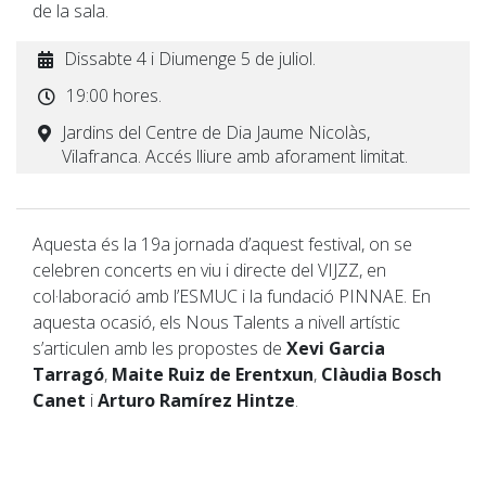
de la sala.
Dissabte 4 i Diumenge 5 de juliol.
19:00 hores.
Jardins del Centre de Dia Jaume Nicolàs,
Vilafranca. Accés lliure amb aforament limitat.
Aquesta és la 19a jornada d’aquest festival, on se
celebren concerts en viu i directe del VIJZZ, en
col·laboració amb l’ESMUC i la fundació PINNAE. En
aquesta ocasió, els Nous Talents a nivell artístic
s’articulen amb les propostes de
Xevi Garcia
Tarragó
,
Maite Ruiz de Erentxun
,
Clàudia Bosch
Canet
i
Arturo Ramírez Hintze
.