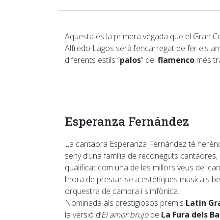
Aquesta és la primera vegada que el Gran Con
Alfredo Lagos serà l’encarregat de fer els 
diferents estils “
palos
” del
flamenco
més tr
Esperanza Fernández
La cantaora Esperanza Fernández té herènci
seny d’una família de reconeguts cantaores, b
qualificat com una de les millors veus del can
l’hora de prestar-se a estètiques musicals be
orquestra de cambra i simfònica.
Nominada als prestigiosos premis
Latin G
la versió d’
El amor brujo
de
La Fura dels B