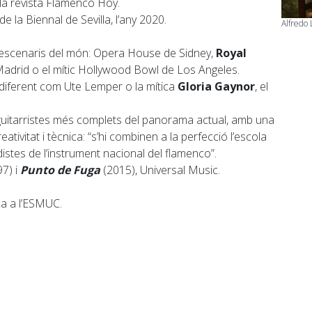
 la revista Flamenco Hoy.
de la Biennal de Sevilla, l’any 2020.
Alfredo 
s escenaris del món: Opera House de Sidney,
Royal
Madrid o el mític Hollywood Bowl de Los Angeles.
n diferent com Ute Lemper o la mítica
Gloria Gaynor
, el
 guitarristes més complets del panorama actual, amb una
reativitat i tècnica: “s’hi combinen a la perfecció l’escola
stes de l’instrument nacional del flamenco”.
7) i
Punto de Fuga
(2015), Universal Music.
ca a l’ESMUC.