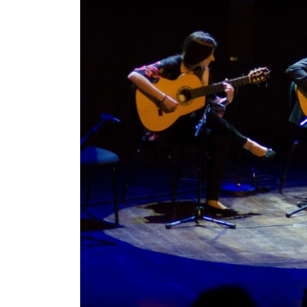
Pedagogia
Producció i gestió
Sonologia
Música i Matemàtiques
Música i Educació primària