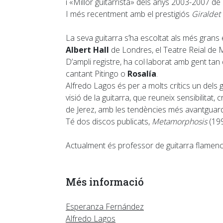
i «Millor guitarrista» dels anys 2003-2007 de
I més recentment amb el prestigiós
Giraldet
La seva guitarra s’ha escoltat als més gran
Albert Hall
de Londres, el Teatre Reial de 
D’ampli registre, ha col·laborat amb gent ta
cantant Pitingo o
Rosalía
.
Alfredo Lagos és per a molts crítics un dels
visió de la guitarra, que reuneix sensibilitat, c
de Jerez, amb les tendències més avantguardi
Té dos discos publicats,
Metamorphosis
(199
Actualment és professor de guitarra flamen
Més informació
Esperanza Fernández
Alfredo Lagos