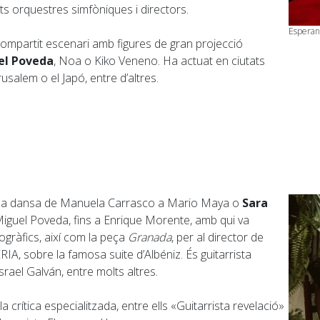
ts orquestres simfòniques i directors.
Esperan
compartit escenari amb figures de gran projecció
el Poveda
, Noa o Kiko Veneno. Ha actuat en ciutats
usalem o el Japó, entre d’altres.
a la dansa de Manuela Carrasco a Mario Maya o
Sara
iguel Poveda, fins a Enrique Morente, amb qui va
ogràfics, així com la peça
Granada
, per al director de
BERIA, sobre la famosa suite d’Albéniz. És guitarrista
Israel Galván, entre molts altres.
crítica especialitzada, entre ells «Guitarrista revelació»