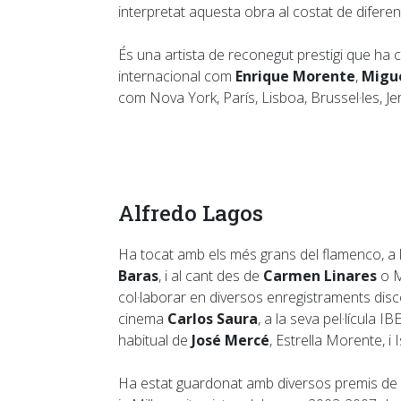
interpretat aquesta obra al costat de diferen
És una artista de reconegut prestigi que ha 
internacional com
Enrique Morente
,
Migu
com Nova York, París, Lisboa, Brussel·les, Jer
Alfredo Lagos
Ha tocat amb els més grans del flamenco, 
Baras
, i al cant des de
Carmen Linares
o M
col·laborar en diversos enregistraments disc
cinema
Carlos Saura
, a la seva pel·lícula I
habitual de
José Mercé
, Estrella Morente, i 
Ha estat guardonat amb diversos premis de la 