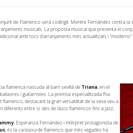
junt de Flamenco serà codirigit. Mentre Fernández centra la se
arranjaments musicals. La proposta musical que presenta el conj
adicional amb tocs d’arranjaments més actualitzats i “moderns”.
a flamenca nascuda al barri sevillà de
Triana
, en el
ailaores i guitarristes. La premsa especialitzada l’ha
t flamenco, destacant la gran versatilitat de la seva veu a
n diferents entre si: des de duos flamencos fins a jazz,
rammy
, Esperanza Fernández i intèrpret protagonista de
aus
, és la
cantaora
de flamenco que més vegades ha