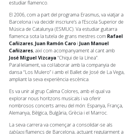
estudiar flamenco.
El 2006, com a part del programa Erasmus, va viatjar a
Barcelona i va decidir inscriure’s a l’Escola Superior de
Música de Catalunya (ESMUC). Va estudiar guitarra
flamenca sota la tutela de grans mestres com
Rafael
Cañizares
,
Juan Ramón Caro
i
Juan Manuel
Cañizares
, així com acompanyament al cant amb
José Miguel Vizcaya
“Chiqui de la Línea”.
Paral·lelament, va col·laborar amb la companyia de
dansa “Los Mulero” i amb el Ballet de José de La Vega,
ampliant la seva experiència escènica.
Es va unir al grup Calima Colores, amb el qual va
explorar nous horitzons musicals i va oferir
nombrosos concerts arreu del món: Espanya, França,
Alemanya, Bèlgica, Bulgària, Grècia i el Marroc.
La seva carrera va començar a consolidar-se als
tablaos
flamencs de Barcelona, actuant regularment a