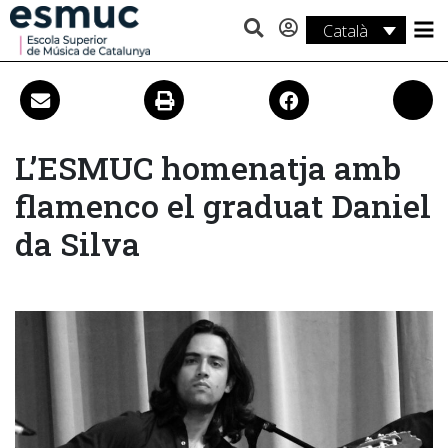
Català
Estudis
Recerca
Serveis
L’ESMUC homenatja amb
flamenco el graduat Daniel
Activitats
da Silva