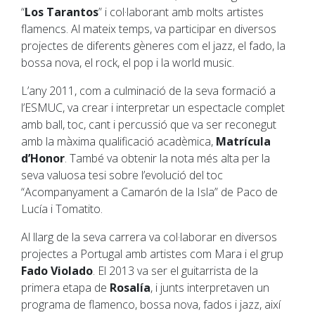
“
Los Tarantos
” i col·laborant amb molts artistes
flamencs. Al mateix temps, va participar en diversos
projectes de diferents gèneres com el jazz, el fado, la
bossa nova, el rock, el pop i la world music.
L’any 2011, com a culminació de la seva formació a
l’ESMUC, va crear i interpretar un espectacle complet
amb ball, toc, cant i percussió que va ser reconegut
amb la màxima qualificació acadèmica,
Matrícula
d’Honor
. També va obtenir la nota més alta per la
seva valuosa tesi sobre l’evolució del toc
“Acompanyament a Camarón de la Isla” de Paco de
Lucía i Tomatito.
Al llarg de la seva carrera va col·laborar en diversos
projectes a Portugal amb artistes com Mara i el grup
Fado Violado
. El 2013 va ser el guitarrista de la
primera etapa de
Rosalía
, i junts interpretaven un
programa de flamenco, bossa nova, fados i jazz, així