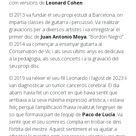
com versions de
Leonard Cohen
.
El 2013 va fundar el seu propi estudi a Barcelona, on
impartia classes de guitarra i percussió. Va realitzar
gravacions per a diversos artistes i va enregistrar el
primer disc de
Juan Antonio Moya
, “Bordón Negro”.
El 2014 va començar a ensenyar guitarra al
Conservatori de Vic i als seus últims anys es dedicava
a la pedagogia, als seus concerts i a la gravació del
seu propi disc.
El 2019 va néixer el seu fill Leonardo i l’agost de 2023 li
van diagnosticar un tumor cancerós cerebral. El dia
abans havia fet un concert en què havia sentit que
arribava a la seva màxima expressió artística, i estava
feliç perquè l’amplificació l’havia realitzat l’enginyer de
so que formava part de l’equip de
Paco de Lucía
. Va
sentir que el seu somni es complia en trobar-se dins
l’òrbita del mestre. Aquest sentiment el va ajudar a