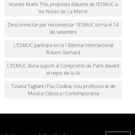
Vicente Marín Trio, proposta d’alumni de l’ESMUC a
les festes de La Mercè
Desconnectar per reconnectar: l’ESMUC torna el 14
de setembre
L’ESMUC participa en la I Biennal Internacional
Robert Gerhard
L’ESMUC dona suport al Compromís de París davant
el repte de la IA
Tiziana Tagliani i Pau Codina, nou professorat de
Música Clàssica i Contemporània