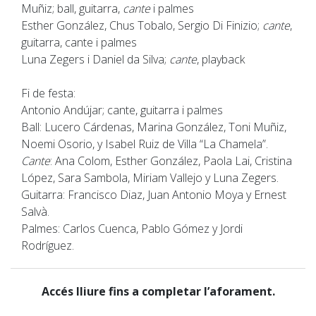
Muñiz; ball, guitarra,
cante
i palmes
Esther González, Chus Tobalo, Sergio Di Finizio;
cante
,
guitarra, cante i palmes
Luna Zegers i Daniel da Silva;
cante
, playback
Fi de festa:
Antonio Andújar; cante, guitarra i palmes
Ball: Lucero Cárdenas, Marina González, Toni Muñiz,
Noemi Osorio, y Isabel Ruiz de Villa “La Chamela”.
Cante
: Ana Colom, Esther González, Paola Lai, Cristina
López, Sara Sambola, Miriam Vallejo y Luna Zegers.
Guitarra: Francisco Diaz, Juan Antonio Moya y Ernest
Salvà.
Palmes: Carlos Cuenca, Pablo Gómez y Jordi
Rodríguez.
Accés lliure fins a completar l’aforament.