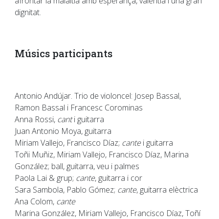
afrontar la malaltia amb esperança, valentia i una gran
dignitat.
Músics participants
Antonio Andújar. Trio de violoncel: Josep Bassal,
Ramon Bassal i Francesc Corominas
Anna Rossi,
cant
i guitarra
Juan Antonio Moya, guitarra
Miriam Vallejo, Francisco Díaz;
cante
i guitarra
Toñi Muñiz, Miriam Vallejo, Francisco Díaz, Marina
González; ball, guitarra, veu i palmes
Paola Lai & grup;
cante
, guitarra i cor
Sara Sambola, Pablo Gómez;
cante
, guitarra elèctrica
Ana Colom,
cante
Marina González, Miriam Vallejo, Francisco Díaz, Toñí