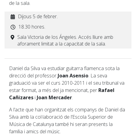
de la sala.
Dijous 5 de febrer.
18.30 hores.
Sala Victoria de los Ángeles. Accés lliure amb
aforament limitat a la capacitat de la sala.
Daniel da Silva va estudiar guitarra flamenca sota la
direcció del professor
Joan Asensio
. La seva
graduació va ser el curs 2010-2011 i el seu tribunal va
estar format, a més del ja mencionat, per
Rafael
Cañizares
i
Joan Mercader
.
A l’acte que han organitzat els companys de Daniel da
Silva amb la col·laboració de l’Escola Superior de
Música de Catalunya també hi seran presents la
família i amics del músic.