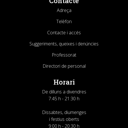
Contacte
Adreça
Telèfon
Contacte i accés
Suggeriments, queixes i denúncies
Professorat
Directori de personal
Horari
De dilluns a divendres
7:45 h - 21:30 h
Dissabtes, diumenges
i festius oberts
9:00 h - 20:30 h